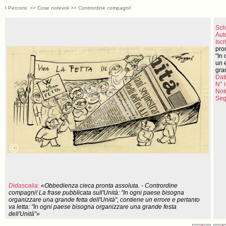
I Percorsi >> Cose notevoli >> Contrordine compagni!
Sch
Aut
Iscr
pro
"In
un 
gra
Dati
N° 
Not
Seg
Didascalia:
«Obbedienza cieca pronta assoluta. - Contrordine
compagni! La frase pubblicata sull'Unità: "In ogni paese bisogna
organizzare una grande fetta dell'Unità", contiene un errore e pertanto
va letta: "In ogni paese bisogna organizzare una grande festa
dell'Unità"»