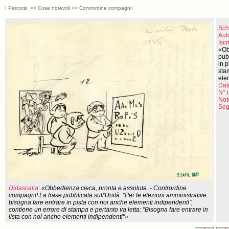
I Percorsi >> Cose notevoli >> Contrordine compagni!
Sch
Aut
Iscr
«Ob
pubb
in 
sta
ele
Dati
N° 
Not
Seg
Didascalia:
«Obbedienza cieca, pronta e assoluta. - Contrordine
compagni! La frase pubblicata sull'Unità: "Per le elezioni amministrative
bisogna fare entrare in pista con noi anche elementi indipendenti",
contiene un errore di stampa e pertanto va letta: "Bisogna fare entrare in
lista con noi anche elementi indipendenti"»