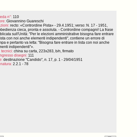
eda n°:
110
ore:
Giovannino Guareschi
izioni:
recto: «Contrordine Pista» - 29.4.1951; verso: N. 17 - 1951,
bedienza cieca, pronta e assoluta. - Contrordine compagni! La frase
licata sull'Unità: "Per le elezioni amministrative bisogna fare entrare
pista con noi anche elementi indipendenti", contiene un errore di
mpa e pertanto va letta: "Bisogna fare entrare in lista con noi anche
menti indipendenti"».
 tecnici:
china su carta, 223x283, b/n, firmato
ingresso disegni:
111
e:
destinazione "Candido", n. 17, p. 1 - 29/04/1951
natura:
2.2.1 - 78