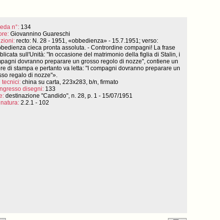
eda n°:
134
ore:
Giovannino Guareschi
izioni:
recto: N. 28 - 1951, «obbedienza» - 15.7.1951; verso:
bedienza cieca pronta assoluta. - Contrordine compagni! La frase
licata sull'Unità: "In occasione del matrimonio della figlia di Stalin, i
pagni dovranno preparare un grosso regolo di nozze", contiene un
ore di stampa e pertanto va letta: "I compagni dovranno preparare un
sso regalo di nozze"».
 tecnici:
china su carta, 223x283, b/n, firmato
ingresso disegni:
133
e:
destinazione "Candido", n. 28, p. 1 - 15/07/1951
natura:
2.2.1 - 102