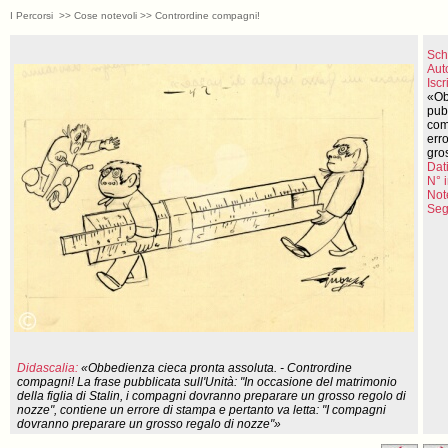
I Percorsi >> Cose notevoli >> Contrordine compagni!
Sch
Aut
Iscr
«Ob
pubb
com
err
gro
Dati
N° 
Not
Seg
Didascalia:
«Obbedienza cieca pronta assoluta. - Contrordine
compagni! La frase pubblicata sull'Unità: "In occasione del matrimonio
della figlia di Stalin, i compagni dovranno preparare un grosso regolo di
nozze", contiene un errore di stampa e pertanto va letta: "I compagni
dovranno preparare un grosso regalo di nozze"»