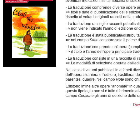
eventuali indicazioni sulla modalità di selezi
- La traduzione comprende diverse opere pub
=> titoli e date di pubblicazione delle edizi
rispetto ai volumi originali raccolti nella tr
- La traduzione raccoglie racconti pubblica
=> non viene indicato l'anno di edizione ori
- La traduzione è stata pubblicata/distribuita i
=> nel campo
Stato
compare solo il paese do
- La traduzione comprende un'opera (complet
=> il titolo e l'anno dell'opera principale tra
- La traduzione consiste in una raccolta di r
=> Le modalità di selezione operate dall'edi
Nel caso di volumi pubblicati in alfabeti dive
dell'opera straniera e l'editore, traslitterando
parentesi quadre. Nel campo
Note
sono chia
Esistono infine altre opere "anomale" in quan
questa tipologia non si è fatto riferimento al
campo
Contiene
gli anni di edizione delle op
Dev