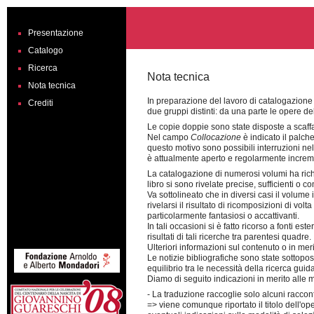
Presentazione
Catalogo
Ricerca
Nota tecnica
Nota tecnica
In preparazione del lavoro di catalogazione s
Crediti
due gruppi distinti: da una parte le opere de
Le copie doppie sono state disposte a scaffa
Nel campo
Collocazione
è indicato il palch
questo motivo sono possibili interruzioni ne
è attualmente aperto e regolarmente increm
La catalogazione di numerosi volumi ha richie
libro si sono rivelate precise, sufficienti o c
Va sottolineato che in diversi casi il volume i
rivelarsi il risultato di ricomposizioni di vo
particolarmente fantasiosi o accattivanti.
In tali occasioni si è fatto ricorso a fonti e
risultati di tali ricerche tra parentesi quadre.
Ulteriori informazioni sul contenuto o in mer
Le notizie bibliografiche sono state sottop
equilibrio tra le necessità della ricerca guid
Diamo di seguito indicazioni in merito alle m
- La traduzione raccoglie solo alcuni raccon
=> viene comunque riportato il titolo dell'op