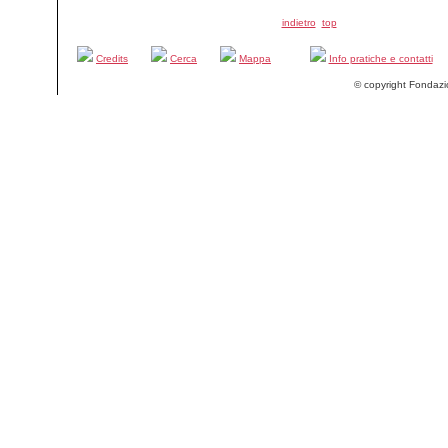
indietro
top
Credits
Cerca
Mappa
Info pratiche e contatti
© copyright Fondazi