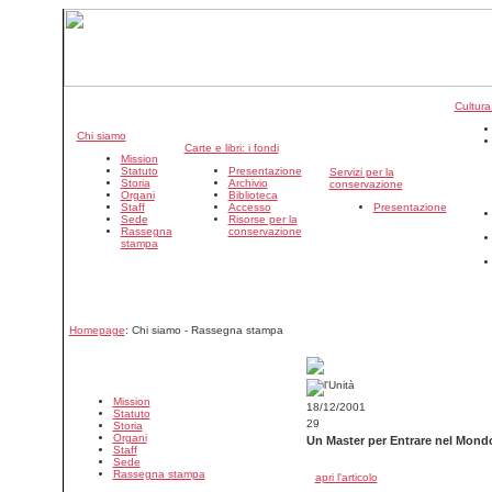
Cultura
Chi siamo
Carte e libri: i fondi
Mission
Statuto
Presentazione
Servizi per la
Storia
Archivio
conservazione
Organi
Biblioteca
Staff
Accesso
Presentazione
Sede
Risorse per la
Rassegna
conservazione
stampa
Homepage
: Chi siamo - Rassegna stampa
Mission
18/12/2001
Statuto
29
Storia
Organi
Un Master per Entrare nel Mondo
Staff
Sede
Rassegna stampa
apri l'articolo