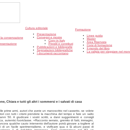
Cultura editoriale
Formazione
Presentazione
Linee guida
Convegni e mostre
r la conservazione
Master
Copy in Italy
Area Riservata
resentazione
Prestiti e contributi
Corsi di formazione
Pubblicazioni e bibliografie
Il mondo del libro
Segnalazioni bibliografiche
La valigia per viaggiare nel mond
I documenti raccontano
one, Chiara e tutti gli altri i sommersi e i salvati di casa
 prime armi, autori che avete un manoscritto nel cassetto, se volete
tori con tutti i crismi prendete la macchina del tempo e fate un salto
 anni 50. A giudicare i vostri scritti, a darvi suggerimenti e consigli
ca, autentici fuoriclasse. «Racconto serrato, gremito di fatti, immagini,
 ancora qualche cauto intervento dell'autore potrà giovare a togliere al
i di un facile sperimentalismo, e vivificare qua e là alcuni passi di
perienza è di indubbio interesse». Così sentenziava nel '62 un