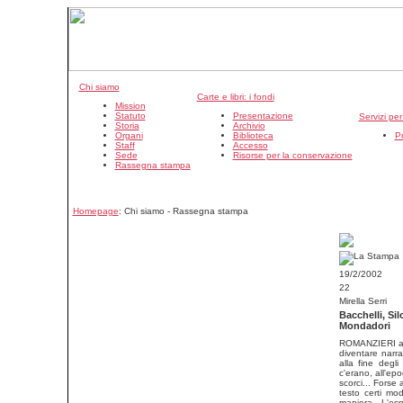
Chi siamo
Carte e libri: i fondi
Mission
Statuto
Presentazione
Servizi pe
Storia
Archivio
Organi
Biblioteca
P
Staff
Accesso
Sede
Risorse per la conservazione
Rassegna stampa
Homepage
: Chi siamo - Rassegna stampa
19/2/2002
22
Mirella Serri
Bacchelli, Sil
Mondadori
ROMANZIERI alle
diventare narra
alla fine degli
c'erano, all'epo
scorci... Forse
testo certi mod
maniera. L'es