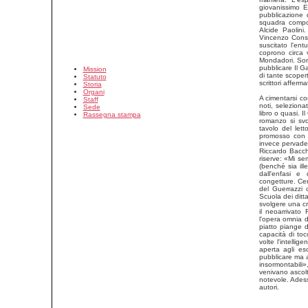
giovanissimo E
pubblicazione d
squadra compost
Alcide Paolini
Vincenzo Consol
suscitato l'ent
coprono circa 
Mondadori. Sono 
pubblicare Il G
Mission
di tante scoper
Statuto
scrittori afferm
Storia
Organi
A cimentarsi co
Staff
noti, seleziona
Sede
libro o quasi. I
Rassegna stampa
romanzo si svo
tavolo del lett
promosso con 
invece pervadev
Riccardo Bacch
riserve: «Mi se
(benché sia ill
dall'enfasi e
congetture. Cer
del Guerrazzi 
Scuola dei ditt
svolgere una cri
il neoarrivato
l'opera omnia d
piatto piange 
capacità di toc
volte l'intelli
aperta agli es
pubblicare ma an
insormontabili»
venivano ascolt
notevole. Adesso
autori.