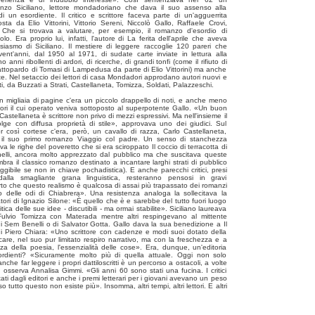
nzo Siciliano, lettore mondadoriano che dava il suo assenso alla
i un esordiente. Il critico e scrittore faceva parte di un'agguerrita
a da Elio Vittorini, Vittorio Sereni, Niccolò Gallo, Raffaele Crovi,
. Che si trovava a valutare, per esempio, il romanzo d'esordio di
o. Era proprio lui, infatti, l'autore di La ferita dell'aprile che aveva
usiasmo di Siciliano. Il mestiere di leggere raccoglie 120 pareri che
vent'anni, dal 1950 al 1971, di sudate carte inviate in lettura alla
anni ribollenti di ardori, di ricerche, di grandi tonfi (come il rifiuto di
attopardo di Tomasi di Lampedusa da parte di Elio Vittorini) ma anche
te. Nel setaccio dei lettori di casa Mondadori approdano autori nuovi e
ati, da Buzzati a Strati, Castellaneta, Tomizza, Soldati, Palazzeschi.
n migliaia di pagine c'era un piccolo drappello di noti, e anche meno
tori il cui operato veniva sottoposto al superpotente Gallo. «Un buon
l Castellaneta è scrittore non privo di mezzi espressivi. Ma nell'insieme il
lge con diffusa proprietà di stile», approvava uno dei giudici. Sul
or così cortese c'era, però, un cavallo di razza, Carlo Castellaneta,
il suo primo romanzo Viaggio col padre. Un senso di stanchezza
a le righe del poveretto che si era sciroppato Il coccio di terracotta di
elli, ancora molto apprezzato dal pubblico ma che suscitava queste
mbra il classico romanzo destinato a incantare larghi strati di pubblico
eggibile se non in chiave pochadistica). E anche parecchi critici, presi
 dalla smagliante grana linguistica, resteranno pensosi in gravi
to che questo realismo è qualcosa di assai più trapassato dei romanzi
o delle odi di Chiabrera». Una resistenza analoga la sollecitava la
atori di Ignazio Silone: «È quello che è e sarebbe del tutto fuori luogo
tica delle sue idee - discutibili - ma ormai stabilite». Siciliano laureava
 Fulvio Tomizza con Materada mentre altri respingevano al mittente
i Sem Benelli o di Salvator Gotta. Gallo dava la sua benedizione a Il
di Piero Chiara: «Uno scrittore con cadenze e modi suoi dotato della
care, nel suo pur limitato respiro narrativo, ma con la freschezza e a
genza della poesia, l'essenzialità delle cose». Era, dunque, un'editoria
ordienti? «Sicuramente molto più di quella attuale. Oggi non solo
che far leggere i propri dattiloscritti è un percorso a ostacoli, a volte
, osserva Annalisa Gimmi. «Gli anni 60 sono stati una fucina. I critici
ati dagli editori e anche i premi letterari per i giovani avevano un peso
 tutto questo non esiste più». Insomma, altri tempi, altri lettori. E altri