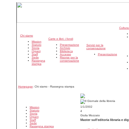
Cultura
Chi siamo
Carte e libri: i fondi
Mission
Statuto
Presentazione
Servizi per la
Storia
Archivio
conservazione
Organi
Biblioteca
Staff
Accesso
Presentazione
Sede
Risorse per la
Rassegna
conservazione
stampa
Homepage
: Chi siamo - Rassegna stampa
1/1/2002
Mission
Statuto
4
Storia
Giulia Mozzato
Organi
Master sull'editoria libraria e dig
Staff
Sede
Rassegna stampa