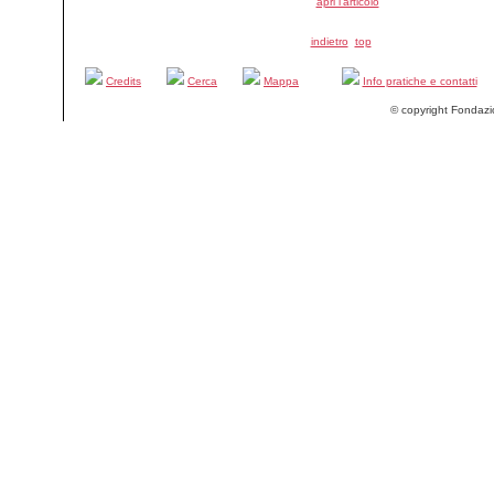
apri l'articolo
indietro
top
Credits
Cerca
Mappa
Info pratiche e contatti
© copyright Fondazi