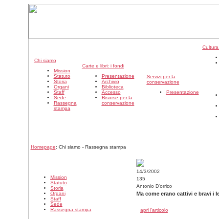
Cultura
Chi siamo
Carte e libri: i fondi
Mission
Statuto
Presentazione
Servizi per la
Storia
Archivio
conservazione
Organi
Biblioteca
Staff
Accesso
Presentazione
Sede
Risorse per la
Rassegna
conservazione
stampa
Homepage
: Chi siamo - Rassegna stampa
14/3/2002
Mission
135
Statuto
Antonio D'orrico
Storia
Organi
Ma come erano cattivi e bravi i 
Staff
Sede
Rassegna stampa
apri l'articolo