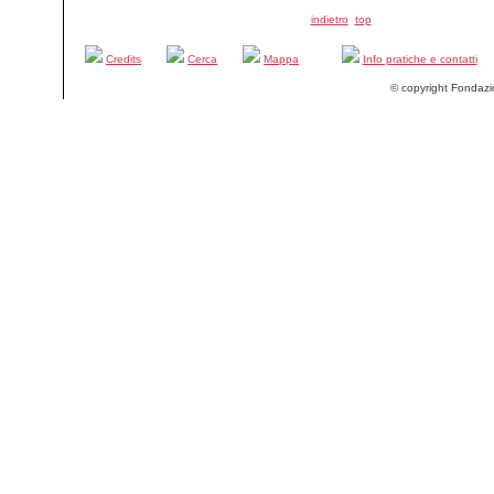
indietro
top
Credits
Cerca
Mappa
Info pratiche e contatti
© copyright Fondazi