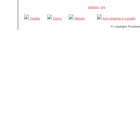
indietro
top
Credits
Cerca
Mappa
Info pratiche e contatti
© copyright Fondazi