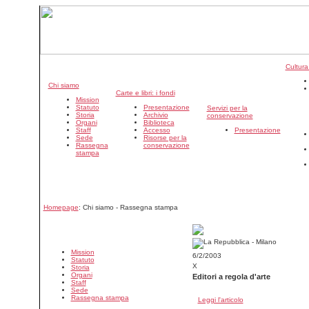
Cultura
Chi siamo
Carte e libri: i fondi
Mission
Statuto
Presentazione
Servizi per la
Storia
Archivio
conservazione
Organi
Biblioteca
Staff
Accesso
Presentazione
Sede
Risorse per la
Rassegna
conservazione
stampa
Homepage
: Chi siamo - Rassegna stampa
Mission
6/2/2003
Statuto
X
Storia
Organi
Editori a regola d'arte
Staff
Sede
Rassegna stampa
Leggi l'articolo