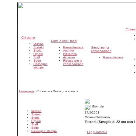
Cultura
Chi siamo
Carte e libri: i fondi
Mission
Statuto
Presentazione
Servizi per la
Storia
Archivio
conservazione
Organi
Biblioteca
Staff
Accesso
Presentazione
Sede
Risorse per la
Rassegna
conservazione
stampa
Homepage
: Chi siamo - Rassegna stampa
Mission
14/3/2003
Statuto
Miriam d'Ambrosio
Storia
Organi
Testori, (S)veglia di 22 ore con i 
Staff
Sede
Rassegna stampa
Leggi l'articolo