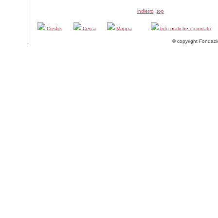
indietro
top
Credits
Cerca
Mappa
Info pratiche e contatti
© copyright Fondazi