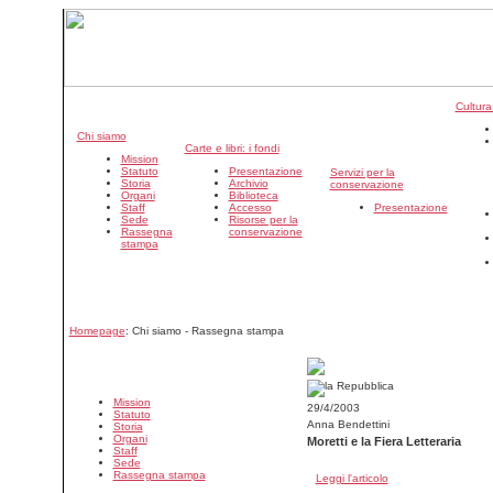
Cultura
Chi siamo
Carte e libri: i fondi
Mission
Statuto
Presentazione
Servizi per la
Storia
Archivio
conservazione
Organi
Biblioteca
Staff
Accesso
Presentazione
Sede
Risorse per la
Rassegna
conservazione
stampa
Homepage
: Chi siamo - Rassegna stampa
Mission
29/4/2003
Statuto
Anna Bendettini
Storia
Organi
Moretti e la Fiera Letteraria
Staff
Sede
Rassegna stampa
Leggi l'articolo