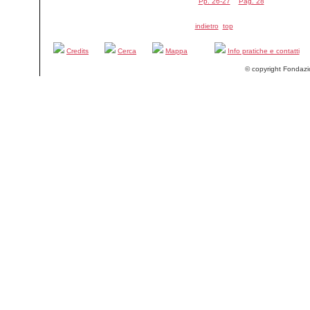
Pp. 26-27
Pag. 28
indietro
top
Credits
Cerca
Mappa
Info pratiche e contatti
© copyright Fondazi