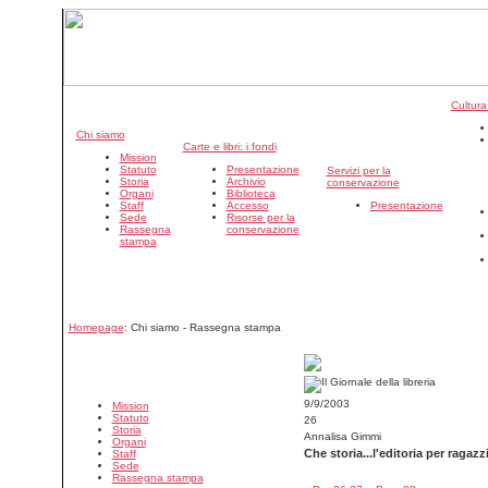
Cultura
Chi siamo
Carte e libri: i fondi
Mission
Statuto
Presentazione
Servizi per la
Storia
Archivio
conservazione
Organi
Biblioteca
Staff
Accesso
Presentazione
Sede
Risorse per la
Rassegna
conservazione
stampa
Homepage
: Chi siamo - Rassegna stampa
9/9/2003
Mission
Statuto
26
Storia
Annalisa Gimmi
Organi
Che storia...l'editoria per ragazzi
Staff
Sede
Rassegna stampa