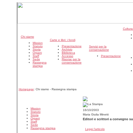
Cultura
Chi siamo
Carte e libri: i fondi
Mission
Statuto
Presentazione
Servizi per la
Storia
Archivio
conservazione
Organi
Biblioteca
Staff
Accesso
Presentazione
Sede
Risorse per la
Rassegna
conservazione
stampa
Homepage
: Chi siamo - Rassegna stampa
Mission
16/10/2003
Statuto
Maria Giulia Minetti
Storia
Organi
Editori e scrittori a convegno su
Staff
Sede
Rassegna stampa
Leggi l'articolo