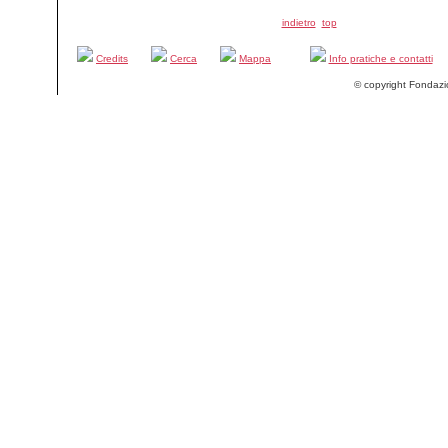
indietro
top
Credits
Cerca
Mappa
Info pratiche e contatti
© copyright Fondazi