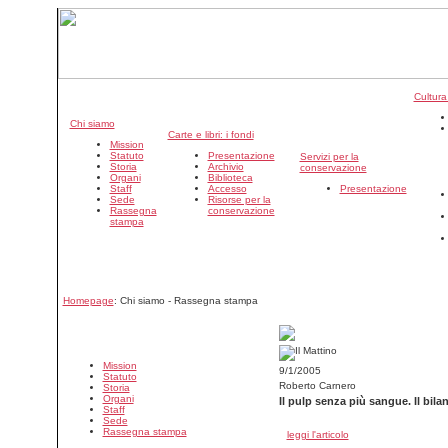
Cultura
Chi siamo
Carte e libri: i fondi
Mission
Statuto
Presentazione
Servizi per la
Storia
Archivio
conservazione
Organi
Biblioteca
Staff
Accesso
Presentazione
Sede
Risorse per la
Rassegna
conservazione
stampa
Homepage
: Chi siamo - Rassegna stampa
Mission
9/1/2005
Statuto
Roberto Carnero
Storia
Organi
Il pulp senza più sangue. Il bila
Staff
Sede
Rassegna stampa
leggi l'articolo