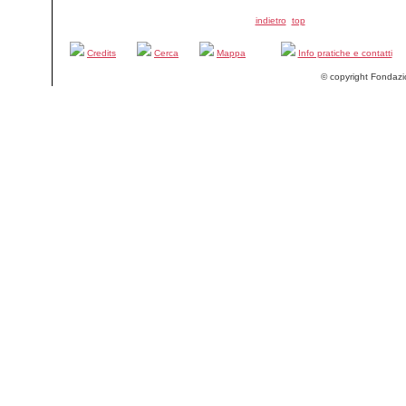
indietro
top
Credits
Cerca
Mappa
Info pratiche e contatti
© copyright Fondazi