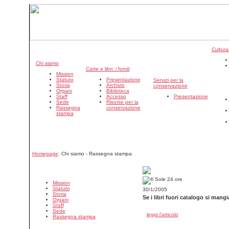
Cultura
Chi siamo
Carte e libri: i fondi
Mission
Statuto
Presentazione
Servizi per la
Storia
Archivio
conservazione
Organi
Biblioteca
Staff
Accesso
Presentazione
Sede
Risorse per la
Rassegna
conservazione
stampa
Homepage
: Chi siamo - Rassegna stampa
Mission
Statuto
30/1/2005
Storia
Se i libri fuori catalogo si mangi
Organi
Staff
Sede
leggi l'articolo
Rassegna stampa