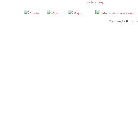
indietro
top
Credits
Cerca
Mappa
Info pratiche e contatti
© copyright Fondazi