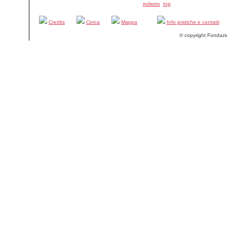
indietro
top
Credits
Cerca
Mappa
Info pratiche e contatti
© copyright Fondazi