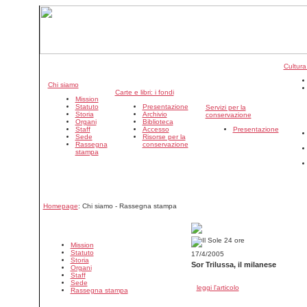
Cultura
Chi siamo
Carte e libri: i fondi
Mission
Statuto
Presentazione
Servizi per la
Storia
Archivio
conservazione
Organi
Biblioteca
Staff
Accesso
Presentazione
Sede
Risorse per la
Rassegna
conservazione
stampa
Homepage
: Chi siamo - Rassegna stampa
Mission
Statuto
17/4/2005
Storia
Sor Trilussa, il milanese
Organi
Staff
Sede
leggi l'articolo
Rassegna stampa