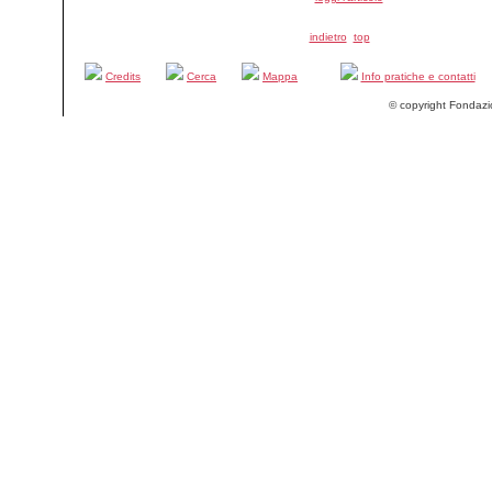
indietro
top
Credits
Cerca
Mappa
Info pratiche e contatti
© copyright Fondazi