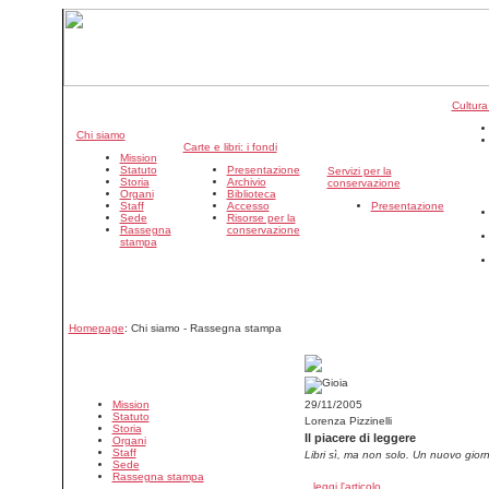
Cultura
Chi siamo
Carte e libri: i fondi
Mission
Statuto
Presentazione
Servizi per la
Storia
Archivio
conservazione
Organi
Biblioteca
Staff
Accesso
Presentazione
Sede
Risorse per la
Rassegna
conservazione
stampa
Homepage
: Chi siamo - Rassegna stampa
Mission
29/11/2005
Statuto
Lorenza Pizzinelli
Storia
Il piacere di leggere
Organi
Staff
Libri sì, ma non solo. Un nuovo giorna
Sede
Rassegna stampa
leggi l'articolo