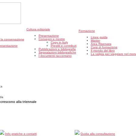
Cultura editoriale
Formazione
Presentazione
Linee guida
Convegni e mostre
r la conservazione
Master
Copy in Italy
Area Riservata
resentazione
Prestiti e contributi
Corsi di formazione
Pubblicazioni e bibliografie
Il mondo del libro
Segnalazioni bibliografiche
La valigia per viaggiare nel mond
I documenti raccontano
da
i crescono alla triennale
Info pratiche e contatti
Guida alla consultazione