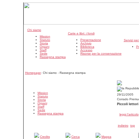
Chi siamo
Carte e libri: i fondi
Mission
Statuto
Presentazione
Servizi pe
Storia
Archivio
Organi
Biblioteca
P
Staff
Accesso
Sede
Risorse per la conservazione
Rassegna stampa
Homepage
: Chi siamo - Rassegna stampa
Mission
29/11/2005
Statuto
Corrado Premu
Storia
Organi
Piccoli lettor
Staff
Sede
Rassegna stampa
leggi l'articolo
indietro
top
Credits
Cerca
Mappa