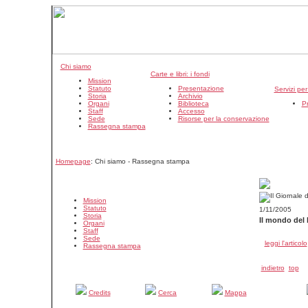
Chi siamo
Carte e libri: i fondi
Mission
Statuto
Presentazione
Servizi pe
Storia
Archivio
Organi
Biblioteca
P
Staff
Accesso
Sede
Risorse per la conservazione
Rassegna stampa
Homepage
: Chi siamo - Rassegna stampa
Mission
Statuto
1/11/2005
Storia
Il mondo del 
Organi
Staff
Sede
leggi l'articolo
Rassegna stampa
indietro
top
Credits
Cerca
Mappa