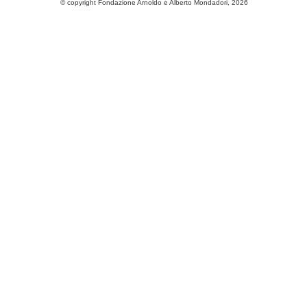
© copyright Fondazione Arnoldo e Alberto Mondadori, 2026