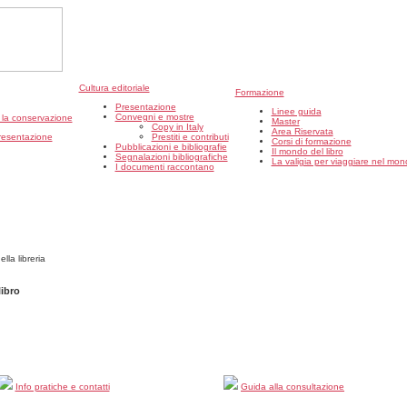
Cultura editoriale
Formazione
Presentazione
Linee guida
Convegni e mostre
r la conservazione
Master
Copy in Italy
Area Riservata
resentazione
Prestiti e contributi
Corsi di formazione
Pubblicazioni e bibliografie
Il mondo del libro
Segnalazioni bibliografiche
La valigia per viaggiare nel mond
I documenti raccontano
libro
Info pratiche e contatti
Guida alla consultazione