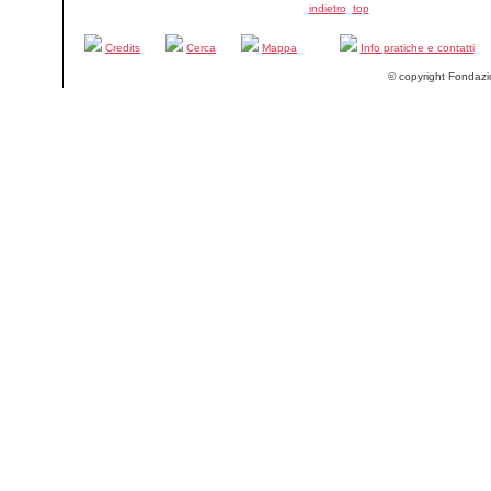
indietro
top
Credits
Cerca
Mappa
Info pratiche e contatti
© copyright Fondazi