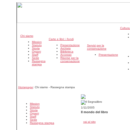
Cultura
Chi siamo
Carte e libri: i fondi
Mission
Statuto
Presentazione
Servizi per la
Storia
Archivio
conservazione
Organi
Biblioteca
Staff
Accesso
Presentazione
Sede
Risorse per la
Rassegna
conservazione
stampa
Homepage
: Chi siamo - Rassegna stampa
Mission
Statuto
1/11/2005
Storia
Il mondo del libro
Organi
Staff
Sede
vai al sito
Rassegna stampa