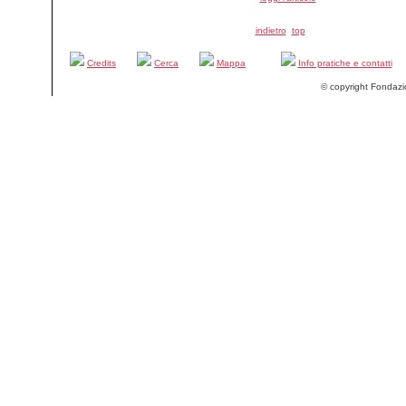
indietro
top
Credits
Cerca
Mappa
Info pratiche e contatti
© copyright Fondazi