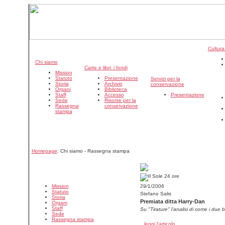
Cultura
Chi siamo
Carte e libri: i fondi
Mission
Statuto
Presentazione
Servizi per la
Storia
Archivio
conservazione
Organi
Biblioteca
Staff
Accesso
Presentazione
Sede
Risorse per la
Rassegna
conservazione
stampa
Homepage
: Chi siamo - Rassegna stampa
Mission
29/1/2006
Statuto
Stefano Salis
Storia
Premiata ditta Harry-Dan
Organi
Staff
Su "Tirature" l'analisi di come i due
Sede
Rassegna stampa
leggi l'articolo