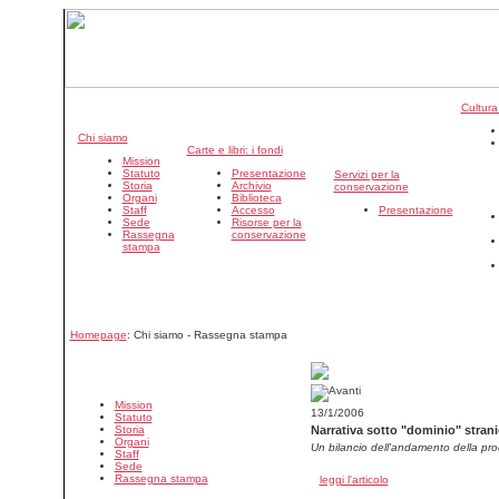
Cultura
Chi siamo
Carte e libri: i fondi
Mission
Statuto
Presentazione
Servizi per la
Storia
Archivio
conservazione
Organi
Biblioteca
Staff
Accesso
Presentazione
Sede
Risorse per la
Rassegna
conservazione
stampa
Homepage
: Chi siamo - Rassegna stampa
Mission
13/1/2006
Statuto
Storia
Narrativa sotto "dominio" strani
Organi
Un bilancio dell'andamento della prod
Staff
Sede
Rassegna stampa
leggi l'articolo