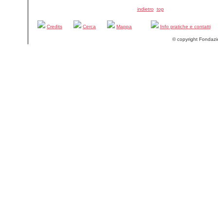
indietro
top
Credits
Cerca
Mappa
Info pratiche e contatti
© copyright Fondazi