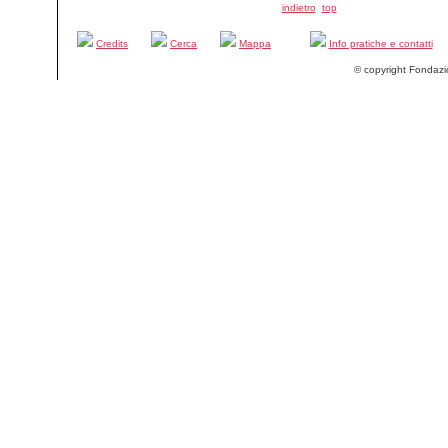
indietro
top
Credits
Cerca
Mappa
Info pratiche e contatti
© copyright Fondazi