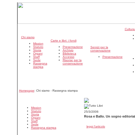
Cultura
Chi siamo
Carte e libri: i fondi
Mission
Statuto
Presentazione
Servizi per la
Storia
Archivio
conservazione
Organi
Biblioteca
Staff
Accesso
Presentazione
Sede
Risorse per la
Rassegna
conservazione
stampa
Homepage
: Chi siamo - Rassegna stampa
Mission
Statuto
25/3/2006
Storia
Rosa e Ballo. Un sogno editorial
Organi
Staff
Sede
leggi l'articolo
Rassegna stampa