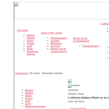
Cultura
Chi siamo
Carte e libri: i fondi
Mission
Statuto
Presentazione
Servizi per la
Storia
Archivio
conservazione
Organi
Biblioteca
Staff
Accesso
Presentazione
Sede
Risorse per la
Rassegna
conservazione
stampa
Homepage
: Chi siamo - Rassegna stampa
Mission
1/2/2008
Statuto
Stefano Gorla
Storia
L'editoria italiana riflette su se 
Organi
Staff
Libro del mese
Sede
Rassegna stampa
Leggi l'articolo