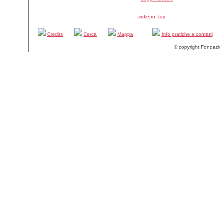
indietro
top
Credits
Cerca
Mappa
Info pratiche e contatti
© copyright Fondazi