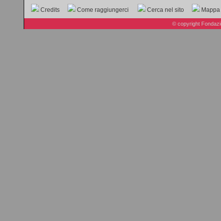
Credits
Come raggiungerci
Cerca nel sito
Mappa d
© copyright Fondazi