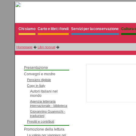
Chi siamo
Carte e libri: i fondi
Servizi per la conservazione
Cultura e
Homepage
�
Libri ricevuti
�
Presentazione
Convegni e mostre
Pensiero digitale
Copy in Italy
Autori italiani nel
mondo
Agenzia letteraria
internazionale - biblioteca
Giovannino Guareschi -
traduzioni
Prestiti e contributi
Promozione della lettura
La valigia per viaggiare nel