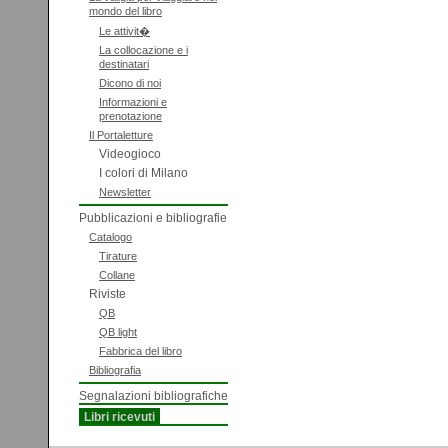
mondo del libro
Le attivit�
La collocazione e i
destinatari
Dicono di noi
Informazioni e
prenotazione
Il Portaletture
Videogioco
I colori di Milano
Newsletter
Pubblicazioni e bibliografie
Catalogo
Tirature
Collane
Riviste
QB
QB light
Fabbrica del libro
Bibliografia
Segnalazioni bibliografiche
Libri ricevuti