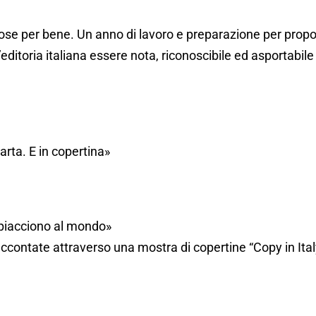
ose per bene. Un anno di lavoro e preparazione per propor
 l’editoria italiana essere nota, riconoscibile ed asportabi
arta. E in copertina»
he piacciono al mondo»
 raccontate attraverso una mostra di copertine “Copy in It