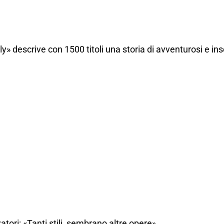
ly» descrive con 1500 titoli una storia di avventurosi e ins
atori: «Tanti stili, sembrano altre opere»