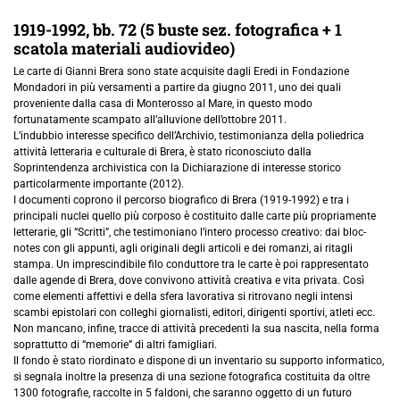
1919-1992, bb. 72 (5 buste sez. fotografica + 1
scatola materiali audiovideo)
Le carte di Gianni Brera sono state acquisite dagli Eredi in Fondazione
Mondadori in più versamenti a partire da giugno 2011, uno dei quali
proveniente dalla casa di Monterosso al Mare, in questo modo
fortunatamente scampato all’alluvione dell’ottobre 2011.
L’indubbio interesse specifico dell’Archivio, testimonianza della poliedrica
attività letteraria e culturale di Brera, è stato riconosciuto dalla
Soprintendenza archivistica con la Dichiarazione di interesse storico
particolarmente importante (2012).
I documenti coprono il percorso biografico di Brera (1919-1992) e tra i
principali nuclei quello più corposo è costituito dalle carte più propriamente
letterarie, gli “Scritti”, che testimoniano l’intero processo creativo: dai bloc-
notes con gli appunti, agli originali degli articoli e dei romanzi, ai ritagli
stampa. Un imprescindibile filo conduttore tra le carte è poi rappresentato
dalle agende di Brera, dove convivono attività creativa e vita privata. Così
come elementi affettivi e della sfera lavorativa si ritrovano negli intensi
scambi epistolari con colleghi giornalisti, editori, dirigenti sportivi, atleti ecc.
Non mancano, infine, tracce di attività precedenti la sua nascita, nella forma
soprattutto di “memorie” di altri famigliari.
Il fondo è stato riordinato e dispone di un inventario su supporto informatico,
si segnala inoltre la presenza di una sezione fotografica costituita da oltre
1300 fotografie, raccolte in 5 faldoni, che saranno oggetto di un futuro