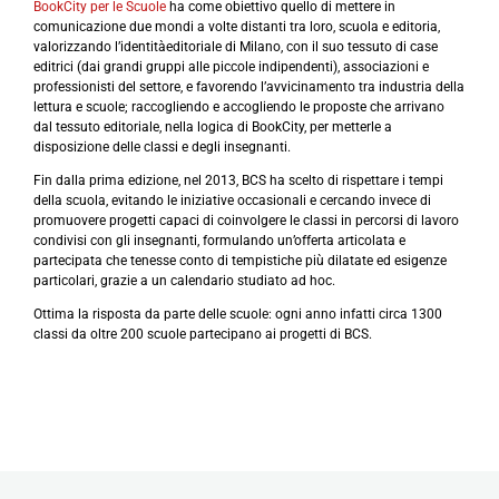
BookCity per le Scuole
ha come obiettivo quello di mettere in
comunicazione due mondi a volte distanti tra loro, scuola e editoria,
valorizzando l’identitàeditoriale di Milano, con il suo tessuto di case
editrici (dai grandi gruppi alle piccole indipendenti), associazioni e
professionisti del settore, e favorendo l’avvicinamento tra industria della
lettura e scuole; raccogliendo e accogliendo le proposte che arrivano
dal tessuto editoriale, nella logica di BookCity, per metterle a
disposizione delle classi e degli insegnanti.
Fin dalla prima edizione, nel 2013, BCS ha scelto di rispettare i tempi
della scuola, evitando le iniziative occasionali e cercando invece di
promuovere progetti capaci di coinvolgere le classi in percorsi di lavoro
condivisi con gli insegnanti, formulando un’offerta articolata e
partecipata che tenesse conto di tempistiche più dilatate ed esigenze
particolari, grazie a un calendario studiato ad hoc.
Ottima la risposta da parte delle scuole: ogni anno infatti circa 1300
classi da oltre 200 scuole partecipano ai progetti di BCS.