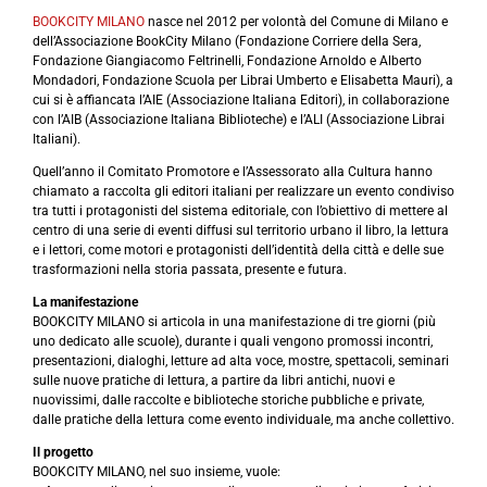
BOOKCITY MILANO
nasce nel 2012 per volontà del Comune di Milano e
dell’Associazione BookCity Milano (Fondazione Corriere della Sera,
Fondazione Giangiacomo Feltrinelli, Fondazione Arnoldo e Alberto
Mondadori, Fondazione Scuola per Librai Umberto e Elisabetta Mauri), a
cui si è affiancata l’AIE (Associazione Italiana Editori), in collaborazione
con l’AIB (Associazione Italiana Biblioteche) e l’ALI (Associazione Librai
Italiani).
Quell’anno il Comitato Promotore e l’Assessorato alla Cultura hanno
chiamato a raccolta gli editori italiani per realizzare un evento condiviso
tra tutti i protagonisti del sistema editoriale, con l’obiettivo di mettere al
centro di una serie di eventi diffusi sul territorio urbano il libro, la lettura
e i lettori, come motori e protagonisti dell’identità della città e delle sue
trasformazioni nella storia passata, presente e futura.
La manifestazione
BOOKCITY MILANO si articola in una manifestazione di tre giorni (più
uno dedicato alle scuole), durante i quali vengono promossi incontri,
presentazioni, dialoghi, letture ad alta voce, mostre, spettacoli, seminari
sulle nuove pratiche di lettura, a partire da libri antichi, nuovi e
nuovissimi, dalle raccolte e biblioteche storiche pubbliche e private,
dalle pratiche della lettura come evento individuale, ma anche collettivo.
Il progetto
BOOKCITY MILANO, nel suo insieme, vuole: