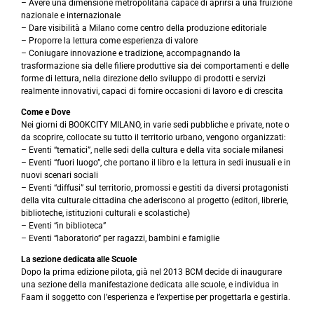
– Avere una dimensione metropolitana capace di aprirsi a una fruizione
nazionale e internazionale
– Dare visibilità a Milano come centro della produzione editoriale
– Proporre la lettura come esperienza di valore
– Coniugare innovazione e tradizione, accompagnando la
trasformazione sia delle filiere produttive sia dei comportamenti e delle
forme di lettura, nella direzione dello sviluppo di prodotti e servizi
realmente innovativi, capaci di fornire occasioni di lavoro e di crescita
Come e Dove
Nei giorni di BOOKCITY MILANO, in varie sedi pubbliche e private, note o
da scoprire, collocate su tutto il territorio urbano, vengono organizzati:
– Eventi “tematici”, nelle sedi della cultura e della vita sociale milanesi
– Eventi “fuori luogo”, che portano il libro e la lettura in sedi inusuali e in
nuovi scenari sociali
– Eventi “diffusi” sul territorio, promossi e gestiti da diversi protagonisti
della vita culturale cittadina che aderiscono al progetto (editori, librerie,
biblioteche, istituzioni culturali e scolastiche)
– Eventi “in biblioteca”
– Eventi “laboratorio” per ragazzi, bambini e famiglie
La sezione dedicata alle Scuole
Dopo la prima edizione pilota, già nel 2013 BCM decide di inaugurare
una sezione della manifestazione dedicata alle scuole, e individua in
Faam il soggetto con l’esperienza e l’expertise per progettarla e gestirla.