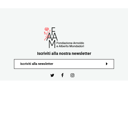
Iscriviti alla nostra newsletter
Privacy Policy
Cookie Policy
Termini e Condizioni
Tutti i contenuti e materiali pubblicati sul sito sono di proprietà o nella disponibilità di Fondazione
Mondadori e ne è vietata in tutto o in parte la riproduzione
Developed by Watuppa