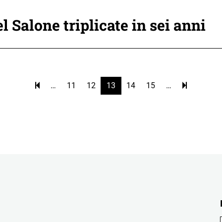
 Salone triplicate in sei anni
…
11
12
13
14
15
…