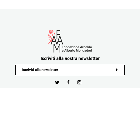
Iscriviti alla nostra newsletter
Privacy Policy
Cookie Policy
Termini e Condizioni
Tutti i contenuti e materiali pubblicati sul sito sono di proprietà o nella disponibilità di Fondazione
Mondadori e ne è vietata in tutto o in parte la riproduzione
Developed by Watuppa