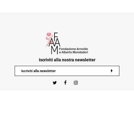
Iscriviti alla nostra newsletter
Privacy Policy
Cookie Policy
Termini e Condizioni
Tutti i contenuti e materiali pubblicati sul sito sono di proprietà o nella disponibilità di Fondazione
Mondadori e ne è vietata in tutto o in parte la riproduzione