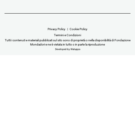
Privacy Policy
Cookie Policy
Termini e Condizioni
Tutti i contenuti e materiali pubblicati sul sito sono di proprietà o nella disponibilità di Fondazione
Mondadori e ne è vietata in tutto o in parte la riproduzione
Developed by Watuppa