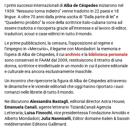
I primi successi internazionali di
Alba de Céspedes
iniziarono nel
1939: “Nessuno torna indietro” venne tradotto in 22 paesi e 18
lingue. A oltre 70 anni dalla prima uscita di “Dalla parte di lei” e
“Quaderno proibito” la voce della scrittrice italo-cubana torna ad
essere tradotta e riscoperta grazie all’interesse e al lavoro di editor,
traduttori, scout e case editrici in tutto il mondo.
Le prime pubblicazioni, la censura, l’opposizione al regime e
l’impegno in «Mercurio», il legame con Mondadori: la memoria e
l’opera di Alba de Céspedes, il cu
i
archivio
e la
biblioteca personale
sono
conservati in FAAM dal 2009, restituiscono il ritratto di una
donna, scrittrice e intellettuale in un mondo in cui il potere editoriale
e culturale era ancora esclusivamente maschile.
Un incontro che ripercorre la figura di Alba de Céspedes attraverso
le dinamiche e le vicende editoriali che oggi hanno riportato i suoi
romanzi nelle librerie di tutto il mondo.
Ne discutono
Alessandra Bastagli
, editorial director Astra House;
Emanuela Canali
, agente letterario Tizian&Canali Agenzia
Letteraria;
Luisa Finocchi
, vice presidentessa Fondazione Arnoldo e
Alberto Mondadori;
Julia Nannicelli
, Editor domaine italien & bassin
méditerranéen Editions Gallimard.