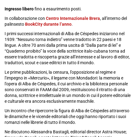
Ingresso libero
fino a esaurimento posti.
In collaborazione con
Centro Internazionale Brera
, all’interno del
palinsesto
BookCity durante l’anno
.
I primi successi internazionali di Alba de Céspedes iniziarono nel
1939: “Nessuno torna indietro” venne tradotto in 22 paesi e 18
lingue. A oltre 70 anni dalla prima uscita di “Dalla parte di lei” e
“Quaderno proibito” la voce della scrittrice italo-cubana torna ad
essere tradotta e riscoperta grazie all’interesse e al lavoro di editor,
traduttori, scout e case editrici in tutto il mondo.
Le prime pubblicazioni, la censura, l’opposizione al regime e
l’impegno in «Mercurio», il legame con Mondadori: la memoria e
l’opera di Alba de Céspedes, il cui archivio e la biblioteca personale
sono conservati in FAAM dal 2009, restituiscono il ritratto di una
donna, scrittrice e intellettuale in un mondo in cui il potere editoriale
e culturale era ancora esclusivamente maschile.
Un incontro che ripercorre la figura di Alba de Céspedes attraverso
le dinamiche e le vicende editoriali che oggi hanno riportato i suoi
romanzi nelle librerie di tutto il mondo.
Ne discutono Alessandra Bastagli, editorial director Astra House;