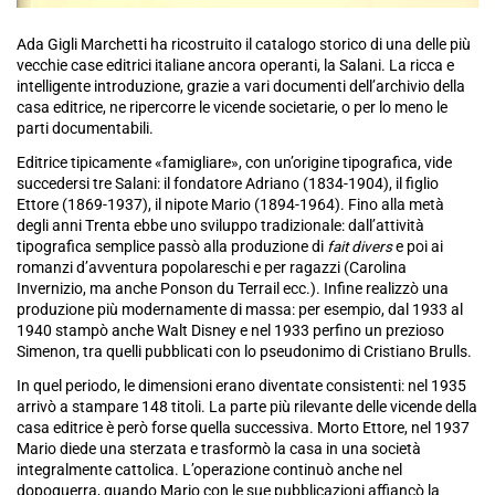
Ada Gigli Marchetti ha ricostruito il catalogo storico di una delle più
vecchie case editrici italiane ancora operanti, la Salani. La ricca e
intelligente introduzione, grazie a vari documenti dell’archivio della
casa editrice, ne ripercorre le vicende societarie, o per lo meno le
parti documentabili.
Editrice tipicamente «famigliare», con un’origine tipografica, vide
succedersi tre Salani: il fondatore Adriano (1834-1904), il figlio
Ettore (1869-1937), il nipote Mario (1894-1964). Fino alla metà
degli anni Trenta ebbe uno sviluppo tradizionale: dall’attività
tipografica semplice passò alla produzione di
fait divers
e poi ai
romanzi d’avventura popolareschi e per ragazzi (Carolina
Invernizio, ma anche Ponson du Terrail ecc.). Infine realizzò una
produzione più modernamente di massa: per esempio, dal 1933 al
1940 stampò anche Walt Disney e nel 1933 perfino un prezioso
Simenon, tra quelli pubblicati con lo pseudonimo di Cristiano Brulls.
In quel periodo, le dimensioni erano diventate consistenti: nel 1935
arrivò a stampare 148 titoli. La parte più rilevante delle vicende della
casa editrice è però forse quella successiva. Morto Ettore, nel 1937
Mario diede una sterzata e trasformò la casa in una società
integralmente cattolica. L’operazione continuò anche nel
dopoguerra, quando Mario con le sue pubblicazioni affiancò la