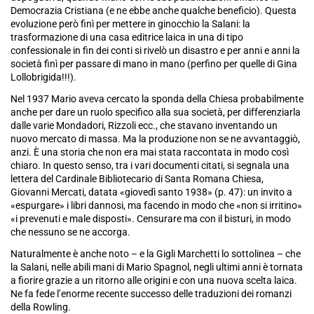
Democrazia Cristiana (e ne ebbe anche qualche beneficio). Questa
evoluzione però finì per mettere in ginocchio la Salani: la
trasformazione di una casa editrice laica in una di tipo
confessionale in fin dei conti si rivelò un disastro e per anni e anni la
società finì per passare di mano in mano (perfino per quelle di Gina
Lollobrigida!!!).
Nel 1937 Mario aveva cercato la sponda della Chiesa probabilmente
anche per dare un ruolo specifico alla sua società, per differenziarla
dalle varie Mondadori, Rizzoli ecc., che stavano inventando un
nuovo mercato di massa. Ma la produzione non se ne avvantaggiò,
anzi. È una storia che non era mai stata raccontata in modo così
chiaro. In questo senso, tra i vari documenti citati, si segnala una
lettera del Cardinale Bibliotecario di Santa Romana Chiesa,
Giovanni Mercati, datata «giovedì santo 1938» (p. 47): un invito a
«espurgare» i libri dannosi, ma facendo in modo che «non si irritino»
«i prevenuti e male disposti». Censurare ma con il bisturi, in modo
che nessuno se ne accorga.
Naturalmente è anche noto – e la Gigli Marchetti lo sottolinea – che
la Salani, nelle abili mani di Mario Spagnol, negli ultimi anni è tornata
a fiorire grazie a un ritorno alle origini e con una nuova scelta laica.
Ne fa fede l’enorme recente successo delle traduzioni dei romanzi
della Rowling.