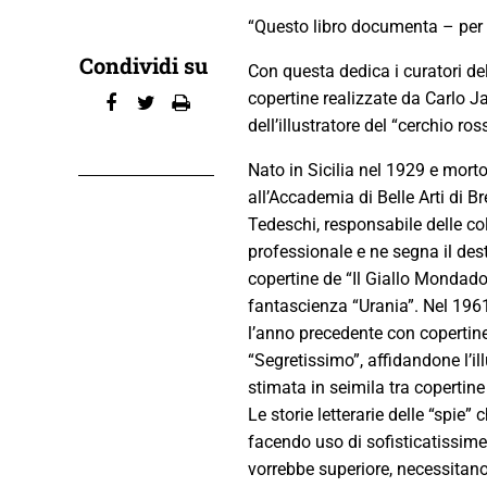
“Questo libro documenta – per 
Condividi su
Con questa dedica i curatori de
copertine realizzate da Carlo 
dell’illustratore del “cerchio ro
Nato in Sicilia nel 1929 e mort
all’Accademia di Belle Arti di B
Tedeschi, responsabile delle col
professionale e ne segna il dest
copertine de “Il Giallo Mondador
fantascienza “Urania”. Nel 1961
l’anno precedente con copertine
“Segretissimo”, affidandone l’il
stimata in seimila tra copertine 
Le storie letterarie delle “spie” 
facendo uso di sofisticatissime
vorrebbe superiore, necessitano