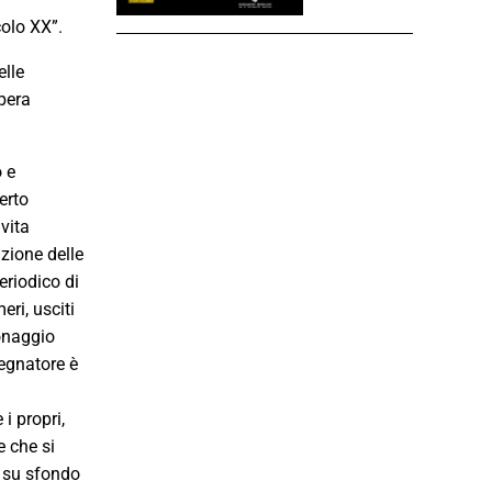
colo XX”.
elle
pera
o e
erto
vita
azione delle
eriodico di
ri, usciti
ionaggio
segnatore è
 i propri,
e che si
, su sfondo