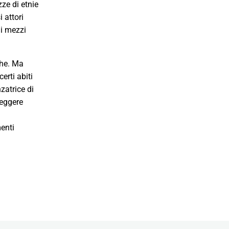
ze di etnie
 attori
 i mezzi
che. Ma
erti abiti
zatrice di
leggere
menti