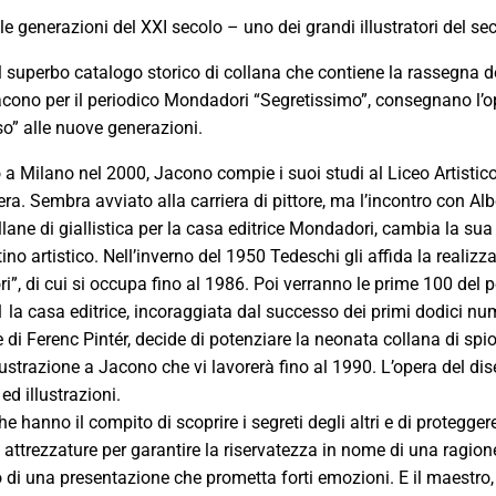
le generazioni del
XXI
secolo – uno dei grandi illustratori del se
l superbo catalogo storico di collana che contiene la rassegna d
Jacono per il periodico Mondadori “Segretissimo”, consegnano l’o
sso” alle nuove generazioni.
o a Milano nel 2000, Jacono compie i suoi studi al Liceo Artistic
rera. Sembra avviato alla carriera di pittore, ma l’incontro con Alb
lane di giallistica per la casa editrice Mondadori, cambia la sua 
ino artistico. Nell’inverno del 1950 Tedeschi gli affida la realizz
i”, di cui si occupa fino al 1986. Poi verranno le prime 100 del p
 la casa editrice, incoraggiata dal successo dei primi dodici nume
 di Ferenc Pintér, decide di potenziare la neonata collana di sp
lustrazione a Jacono che vi lavorerà fino al 1990. L’opera del di
ed illustrazioni.
che hanno il compito di scoprire i segreti degli altri e di proteggere
 attrezzature per garantire la riservatezza in nome di una ragion
 di una presentazione che prometta forti emozioni. E il maestro