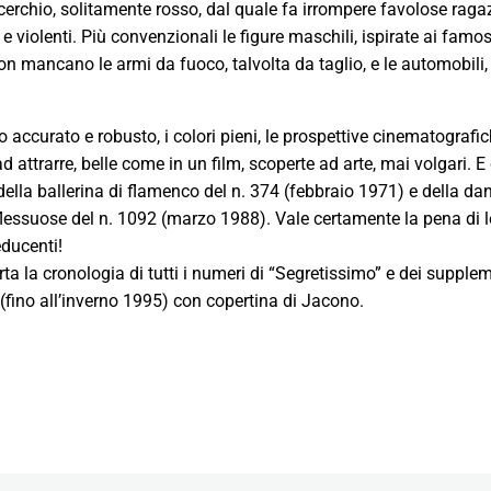
 cerchio, solitamente rosso, dal quale fa irrompere favolose ragaz
e violenti. Più convenzionali le figure maschili, ispirate ai famosi
n mancano le armi da fuoco, talvolta da taglio, e le automobili,
tto accurato e robusto, i colori pieni, le prospettive cinematografi
attrarre, belle come in un film, scoperte ad arte, mai volgari. E c
ella ballerina di flamenco del n. 374 (febbraio 1971) e della dan
lessuose del n. 1092 (marzo 1988). Vale certamente la pena di 
ducenti!
rta la cronologia di tutti i numeri di “Segretissimo” e dei supple
(fino all’inverno 1995) con copertina di Jacono.