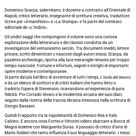
Domenico Scarpa, salernitano, è docente a contratto all’Orientale di
Napoli, critico letterario, insegnante di scrittura creativa, traduttore.
Scrive per «il manifesto» e «La Stampa» e fa parte del comitato
editoriale de «L’Indice».
Gli undici saggi che compongono il volume sono una curiosa
esplorazione della letteratura e dei classici condotta da un
investigatore del ventunesimo secolo. Tra documenti inediti, lettere
private, scritti dimenticati o nascosti dagli autori stessi, Scarpa, da
paziente archeologo, riporta alla luce meraviglie rimaste per troppo
tempo nascoste. Fortune e infortuni, segreti e intrighi di importanti
opere moderne e contemporanee.
Si parte dal più bel libro di avventure di tutti i tempi,
L’isola del tesoro
e da un elenco di scrittori e di critici italiani che hanno letto o
tradotto l’opera di Stevenson, ricavandone un’esperienza di pura
felicità. Poi Corrado Alvaro e la modernità arcaica dei suoi diari,
seguito dalla ricerca della traccia ebraica intessuta nella scrittura di
Giorgio Bassani.
Quindi il rapporto tra la napoletanità di Domenico Rea e Italo
Calvino. E ancora cosa Fortini e Vittorini videro sbarcare a Bocca di
Magra insieme con Marguerite Duras. Il passato di critico d’arte di
Mario Soldati che tanto influenza il suo linguaggio letterario. I nessi