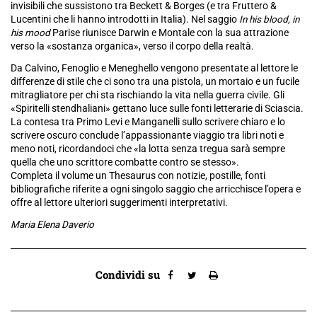
invisibili che sussistono tra Beckett & Borges (e tra Fruttero &
Lucentini che li hanno introdotti in Italia). Nel saggio
In his blood, in
his mood
Parise riunisce Darwin e Montale con la sua attrazione
verso la «sostanza organica», verso il corpo della realtà.
Da Calvino, Fenoglio e Meneghello vengono presentate al lettore le
differenze di stile che ci sono tra una pistola, un mortaio e un fucile
mitragliatore per chi sta rischiando la vita nella guerra civile. Gli
«Spiritelli stendhaliani» gettano luce sulle fonti letterarie di Sciascia.
La contesa tra Primo Levi e Manganelli sullo scrivere chiaro e lo
scrivere oscuro conclude l’appassionante viaggio tra libri noti e
meno noti, ricordandoci che «la lotta senza tregua sarà sempre
quella che uno scrittore combatte contro se stesso».
Completa il volume un Thesaurus con notizie, postille, fonti
bibliografiche riferite a ogni singolo saggio che arricchisce l’opera e
offre al lettore ulteriori suggerimenti interpretativi.
Maria Elena Daverio
Condividi su