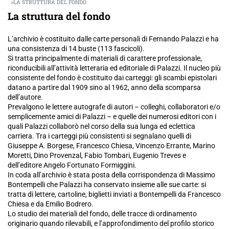
LA STRUTTURA DEL FONDO
La struttura del fondo
L’archivio è costituito dalle carte personali di Fernando Palazzi e ha
una consistenza di 14 buste (113 fascicoli).
Si tratta principalmente di materiali di carattere professionale,
riconducibili all’attività letteraria ed editoriale di Palazzi. Il nucleo più
consistente del fondo è costituito dai carteggi: gli scambi epistolari
datano a partire dal 1909 sino al 1962, anno della scomparsa
dell’autore.
Prevalgono le lettere autografe di autori – colleghi, collaboratori e/o
semplicemente amici di Palazzi – e quelle dei numerosi editori con i
quali Palazzi collaborò nel corso della sua lunga ed eclettica
carriera. Tra i carteggi più consistenti si segnalano quelli di
Giuseppe A. Borgese, Francesco Chiesa, Vincenzo Errante, Marino
Moretti, Dino Provenzal, Fabio Tombari, Eugenio Treves e
dell’editore Angelo Fortunato Formiggini.
In coda all’archivio è stata posta della corrispondenza di Massimo
Bontempelli che Palazzi ha conservato insieme alle sue carte: si
tratta di lettere, cartoline, biglietti inviati a Bontempelli da Francesco
Chiesa e da Emilio Bodrero.
Lo studio dei materiali del fondo, delle tracce di ordinamento
originario quando rilevabili, e l’approfondimento del profilo storico