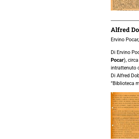
Alfred Do
Ervino Pocar
Di Ervino Po
Pocar
), circ
intrattenuto c
Di Alfred Do
“Biblioteca 