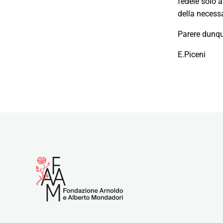
fedele solo a
della necess
Parere dunqu
E.Piceni