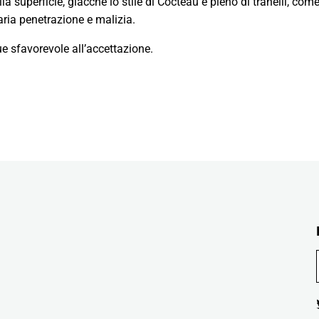
lla superficie, giacché lo stile di Cocteau è pieno di tranelli, co
aria penetrazione e malizia.
e sfavorevole all’accettazione.