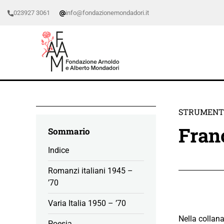
023927 3061
info@fondazionemondadori.it
STRUMENTI
Fran
Sommario
Indice
Romanzi italiani 1945 –
’70
Varia Italia 1950 – ’70
Nella collana
Poesia