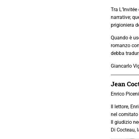
Tra L’Invitée
narrative; qu
prigioniera d
Quando è usci
romanzo con 
debba tradurr
Giancarlo Vig
Jean Coc
Enrico Picen
Il lettore, E
nel comitato 
Il giudizio n
Di Cocteau, 