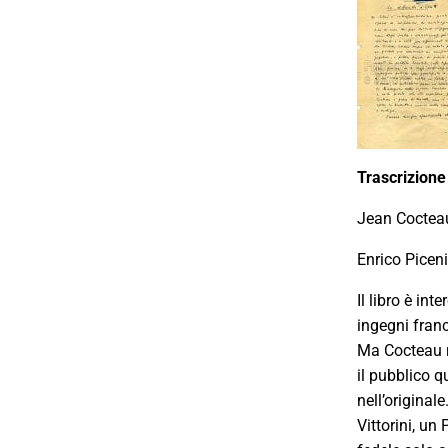
Trascrizione
Jean Cocteau,
Enrico Piceni,
Il libro è in
ingegni franc
Ma Cocteau r
il pubblico q
nell’original
Vittorini, un