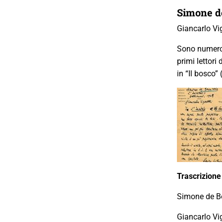
Simone d
Giancarlo Vi
Sono numerosi
primi lettori
in “Il bosco”
Trascrizione
Simone de Be
Giancarlo Vig