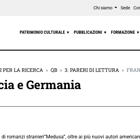
Chi siamo
Sede
Con
PATRIMONIO CULTURALE
PUBBLICAZIONI
FORMAZIONE
▼
▼
▼
 PER LA RICERCA
QB
3. PARERI DI LETTURA
FRAN
cia e Germania
 di romanzi stranieri“Medusa”, oltre ai più nuovi autori americani