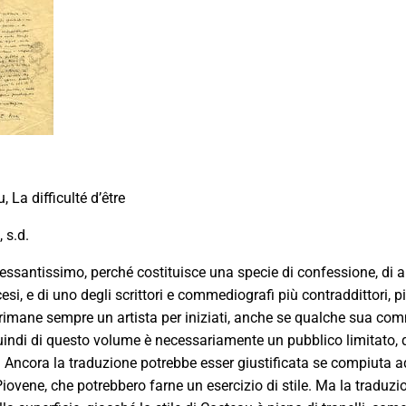
 La difficulté d’être
 s.d.
teressantissimo, perché costituisce una specie di confessione, di a
esi, e di uno degli scrittori e commediografi più contraddittori, pi
imane sempre un artista per iniziati, anche se qualche sua co
uindi di questo volume è necessariamente un pubblico limitato, que
e. Ancora la traduzione potrebbe esser giustificata se compiuta ad
 Piovene, che potrebbero farne un esercizio di stile. Ma la tradu