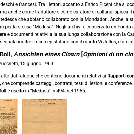
edeschi e francesi. Tra i lettori, accanto a Enrico Piceni che si o
 ma anche come traduttore e come curatore di collana, spicca il 
ra tedesca che abbiano collaborato con la Mondadori. Anche la s
nti per la stessa “Medusa”. Negli archivi è conservato un Fondo a l
ere e documenti relativi alla sua lunga collaborazione con la Casa
i segnala inoltre il ricco epistolario con il marito W.Jollos, e un i
Boll
,
Ansichten eines Clown
[
Opinioni di un cl
ucchetti, 15 giugno 1963
 tratto dal faldone che contiene documenti relativi ai
Rapporti con
, che comprende carteggi, contratti, testi di lezioni e conferenze, f
Boll è uscito in “Medusa”, n.494, nel 1965.