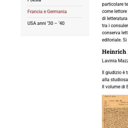
particolare t
come lettore
Francia e Germania
di letteratu
USA anni ’30 – ’40
tra i consule
conserva lett
editoriale. S
Heinrich 
Lavinia Mazz
Il giudizio è
alla studiosa
Il volume di 