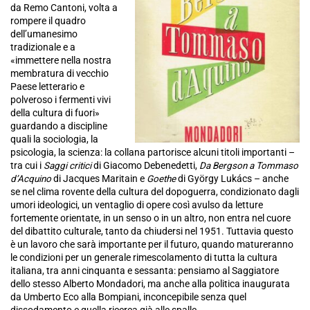
da Remo Cantoni, volta a
rompere il quadro
dell’umanesimo
tradizionale e a
«immettere nella nostra
membratura di vecchio
Paese letterario e
polveroso i fermenti vivi
della cultura di fuori»
guardando a discipline
quali la sociologia, la
psicologia, la scienza: la collana partorisce alcuni titoli importanti –
tra cui i
Saggi critici
di Giacomo Debenedetti,
Da Bergson a Tommaso
d’Acquino
di Jacques Maritain e
Goethe
di György Lukács – anche
se nel clima rovente della cultura del dopoguerra, condizionato dagli
umori ideologici, un ventaglio di opere così avulso da letture
fortemente orientate, in un senso o in un altro, non entra nel cuore
del dibattito culturale, tanto da chiudersi nel 1951. Tuttavia questo
è un lavoro che sarà importante per il futuro, quando matureranno
le condizioni per un generale rimescolamento di tutta la cultura
italiana, tra anni cinquanta e sessanta: pensiamo al Saggiatore
dello stesso Alberto Mondadori, ma anche alla politica inaugurata
da Umberto Eco alla Bompiani, inconcepibile senza quel