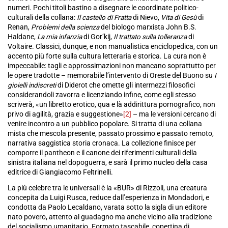
numeri. Pochi titoli bastino a disegnare le coordinate politico-
culturali della collana:
Il castello di Fratta
di Nievo,
Vita di Gesù
di
Renan,
Problemi della scienza
del biologo marxista John B.S.
Haldane,
La mia infanzia
di Gor’kij,
Il trattato sulla tolleranza
di
Voltaire. Classici, dunque, e non manualistica enciclopedica, con un
accento più forte sulla cultura letteraria e storica. La cura non è
impeccabile: tagli e approssimazioni non mancano soprattutto per
le opere tradotte – memorabile l’intervento di Oreste del Buono su
I
gioielli indiscreti
di Diderot che omette gli intermezzi filosofici
considerandoli zavorra e licenziando infine, come egli stesso
scriverà, «un libretto erotico, qua e là addirittura pornografico, non
privo di agilità, grazia e suggestione»
[2]
– ma le versioni cercano di
venire incontro a un pubblico popolare. Si tratta di una collana
mista che mescola presente, passato prossimo e passato remoto,
narrativa saggistica storia cronaca. La collezione finisce per
comporre il pantheon e il canone dei riferimenti culturali della
sinistra italiana nel dopoguerra, e sarà il primo nucleo della casa
editrice di Giangiacomo Feltrinelli.
La più celebre tra le universali è la «BUR» di Rizzoli, una creatura
concepita da Luigi Rusca, reduce dall’esperienza in Mondadori, e
condotta da Paolo Lecaldano, varata sotto la sigla di un editore
nato povero, attento al guadagno ma anche vicino alla tradizione
del socialismo umanitario. Formato tascabile, copertina di