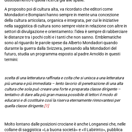
dissodamento e quella ricerca già alle spalle.
A proposito poi di cultura alta, va ricordato che editori come
Mondadori e Bompiani hanno sempre in mente una concezione
della cultura articolata, organica e integrata, per cui le iniziative
nella saggistica di cultura sono sempre viste in relazione con altre in
settori di divulgazione e orientamento: l’idea è sempre di rabberciare
le distanze tra i pochi colti e i tanti che non sanno. Emblematiche
sono al riguardo le parole spese da Alberto Mondadori quando
durante la guerra dalla Svizzera, pensando alla Mondadori del
futuro, studia un programma esposto al padre Arnoldo in questi
termini:
scelta di una letteratura raffinata e colta che si unisca a una letteratura
più umana e più immediata – lento lavorio di penetrazione di una alta
cultura che sola può creare una forte e preparata classe dirigente –
tentativo di dare alla più gran massa possibile di lettori il modo di
educarsi e di costituire così la riserva eternamente rinnovantesi per
quella classe dirigente.
[1]
Molto lontano dalle posizioni crociane è anche Longanesi che, nelle
collane di saggistica «La buona società» e «Il Labirinto», pubblica