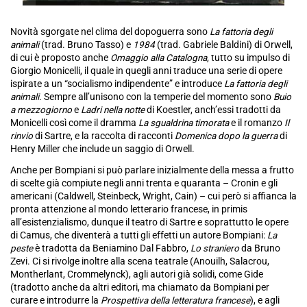
Novità sgorgate nel clima del dopoguerra sono
La fattoria degli
animali
(trad. Bruno Tasso) e
1984
(trad. Gabriele Baldini) di Orwell,
di cui è proposto anche
Omaggio alla Catalogna
, tutto su impulso di
Giorgio Monicelli, il quale in quegli anni traduce una serie di opere
ispirate a un “socialismo indipendente” e introduce
La fattoria degli
animali.
Sempre all’unisono con la temperie del momento sono
Buio
a mezzogiorno
e
Ladri nella notte
di Koestler, anch’essi tradotti da
Monicelli così come il dramma
La sgualdrina timorata
e il romanzo
Il
rinvio
di Sartre, e la raccolta di racconti
Domenica dopo la guerra
di
Henry Miller che include un saggio di Orwell.
Anche per Bompiani si può parlare inizialmente della messa a frutto
di scelte già compiute negli anni trenta e quaranta – Cronin e gli
americani (Caldwell, Steinbeck, Wright, Cain) – cui però si affianca la
pronta attenzione al mondo letterario francese, in primis
all’esistenzialismo, dunque il teatro di Sartre e soprattutto le opere
di Camus, che diventerà a tutti gli effetti un autore Bompiani:
La
peste
è tradotta da Beniamino Dal Fabbro,
Lo straniero
da Bruno
Zevi. Ci si rivolge inoltre alla scena teatrale (Anouilh, Salacrou,
Montherlant, Crommelynck), agli autori già solidi, come Gide
(tradotto anche da altri editori, ma chiamato da Bompiani per
curare e introdurre la
Prospettiva della letteratura francese
), e agli