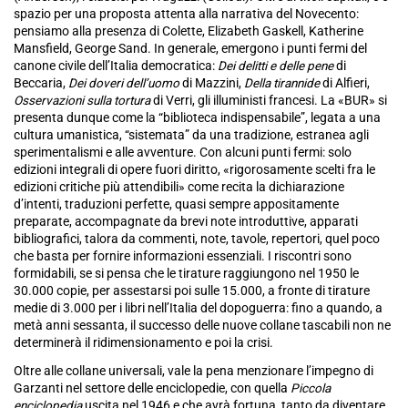
spazio per una proposta attenta alla narrativa del Novecento:
pensiamo alla presenza di Colette, Elizabeth Gaskell, Katherine
Mansfield, George Sand. In generale, emergono i punti fermi del
canone civile dell’Italia democratica:
Dei delitti e delle pene
di
Beccaria,
Dei doveri dell’uomo
di Mazzini,
Della tirannide
di Alfieri,
Osservazioni sulla tortura
di Verri, gli illuministi francesi. La «BUR» si
presenta dunque come la “biblioteca indispensabile”, legata a una
cultura umanistica, “sistemata” da una tradizione, estranea agli
sperimentalismi e alle avventure. Con alcuni punti fermi: solo
edizioni integrali di opere fuori diritto, «rigorosamente scelti fra le
edizioni critiche più attendibili» come recita la dichiarazione
d’intenti, traduzioni perfette, quasi sempre appositamente
preparate, accompagnate da brevi note introduttive, apparati
bibliografici, talora da commenti, note, tavole, repertori, quel poco
che basta per fornire informazioni essenziali. I riscontri sono
formidabili, se si pensa che le tirature raggiungono nel 1950 le
30.000 copie, per assestarsi poi sulle 15.000, a fronte di tirature
medie di 3.000 per i libri nell’Italia del dopoguerra: fino a quando, a
metà anni sessanta, il successo delle nuove collane tascabili non ne
determinerà il ridimensionamento e poi la crisi.
Oltre alle collane universali, vale la pena menzionare l’impegno di
Garzanti nel settore delle enciclopedie, con quella
Piccola
enciclopedia
uscita nel 1946 e che avrà fortuna, tanto da diventare