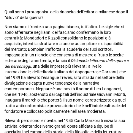
Quali sono i protagonisti della rinascita dell’editoria milanese dopo il
“diluvio” della guerra?
Non siamo di fronte a una pagina bianca, tutt’altro. Le sigle che si
sono affermate negli anni del fascismo confermano la loro
centralità: Mondadori e Rizzoli consolidano le posizioni già
acquisite, intenti a sfruttare ma anche ad ampliare le disponibilità
del mercato; Bompiani rafforza la scuderia dei suoi scrittori,
impegnato in un rilancio che consenta di mettere a frutto le scelte
letterarie degli anni trenta, e lancia il
Dizionario letterario delle opere e
dei personaggi
, una delle imprese più rilevanti, a livello
internazionale, dell’editoria italiana del dopoguerra; e Garzanti, che
nel 1939 ha rilevato l’esangue Treves, si fa strada nel settore della
divulgazione e capta nuove tendenze della narrativa
contemporanea. Neppure è una novità il nome di Leo Longanesi,
che nel 1946, sostenuto dai capitali dell’industriale Giovanni Monti,
inaugura il marchio che porterà il suo nome: caratterizzato da quel
tratto anticonformista e provocatorio che è nell’indole culturale del
fondatore e collocato politicamente nell’area moderata.
Rilevanti però sono le novità: nel 1945 Carlo Marzorati inizia la sua
attività, orientandosi verso grandi opere affidate a équipe di
specialisti nel campo della storia, della filosofia e della letteratura