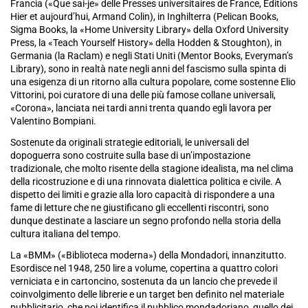
Francia («Que sai-je» delle Presses universitaires de France, Editions
Hier et aujourd’hui, Armand Colin), in Inghilterra (Pelican Books,
Sigma Books, la «Home University Library» della Oxford University
Press, la «Teach Yourself History» della Hodden & Stoughton), in
Germania (la Raclam) e negli Stati Uniti (Mentor Books, Everyman’s
Library), sono in realtà nate negli anni del fascismo sulla spinta di
una esigenza di un ritorno alla cultura popolare, come sostenne Elio
Vittorini, poi curatore di una delle più famose collane universali,
«Corona», lanciata nei tardi anni trenta quando egli lavora per
Valentino Bompiani.
Sostenute da originali strategie editoriali, le universali del
dopoguerra sono costruite sulla base di un’impostazione
tradizionale, che molto risente della stagione idealista, ma nel clima
della ricostruzione e di una rinnovata dialettica politica e civile. A
dispetto dei limiti e grazie alla loro capacità di rispondere a una
fame di letture che ne giustificano gli eccellenti riscontri, sono
dunque destinate a lasciare un segno profondo nella storia della
cultura italiana del tempo.
La «BMM» («Biblioteca moderna») della Mondadori, innanzitutto.
Esordisce nel 1948, 250 lire a volume, copertina a quattro colori
verniciata e in cartoncino, sostenuta da un lancio che prevede il
coinvolgimento delle librerie e un target ben definito nel materiale
pubblicitario, che poi identifica il pubblico mondadoriano, quello dei