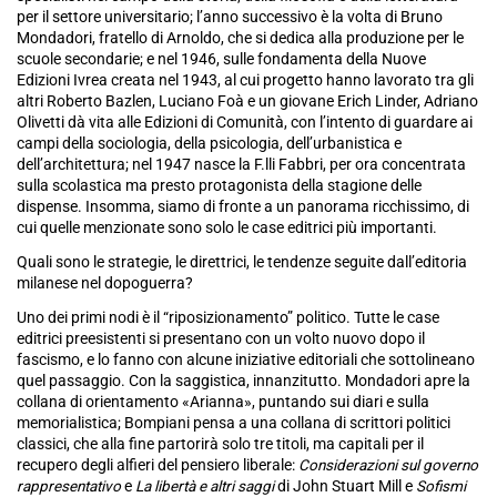
per il settore universitario; l’anno successivo è la volta di Bruno
Mondadori, fratello di Arnoldo, che si dedica alla produzione per le
scuole secondarie; e nel 1946, sulle fondamenta della Nuove
Edizioni Ivrea creata nel 1943, al cui progetto hanno lavorato tra gli
altri Roberto Bazlen, Luciano Foà e un giovane Erich Linder, Adriano
Olivetti dà vita alle Edizioni di Comunità, con l’intento di guardare ai
campi della sociologia, della psicologia, dell’urbanistica e
dell’architettura; nel 1947 nasce la F.lli Fabbri, per ora concentrata
sulla scolastica ma presto protagonista della stagione delle
dispense. Insomma, siamo di fronte a un panorama ricchissimo, di
cui quelle menzionate sono solo le case editrici più importanti.
Quali sono le strategie, le direttrici, le tendenze seguite dall’editoria
milanese nel dopoguerra?
Uno dei primi nodi è il “riposizionamento” politico. Tutte le case
editrici preesistenti si presentano con un volto nuovo dopo il
fascismo, e lo fanno con alcune iniziative editoriali che sottolineano
quel passaggio. Con la saggistica, innanzitutto. Mondadori apre la
collana di orientamento «Arianna», puntando sui diari e sulla
memorialistica; Bompiani pensa a una collana di scrittori politici
classici, che alla fine partorirà solo tre titoli, ma capitali per il
recupero degli alfieri del pensiero liberale:
Considerazioni sul governo
rappresentativo
e
La libertà e altri saggi
di John Stuart Mill e
Sofismi