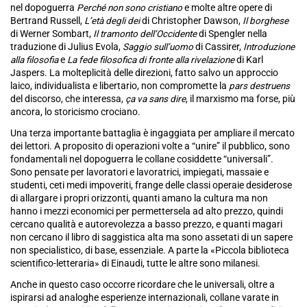
nel dopoguerra
Perché non sono cristiano
e molte altre opere di
Bertrand Russell,
L’età degli dei
di Christopher Dawson,
Il borghese
di Werner Sombart,
Il tramonto dell’Occidente
di Spengler nella
traduzione di Julius Evola,
Saggio sull’uomo
di Cassirer,
Introduzione
alla filosofia
e
La fede filosofica di fronte alla rivelazione
di Karl
Jaspers. La molteplicità delle direzioni, fatto salvo un approccio
laico, individualista e libertario, non compromette la
pars destruens
del discorso, che interessa,
ça va sans dire
, il marxismo ma forse, più
ancora, lo storicismo crociano.
Una terza importante battaglia è ingaggiata per ampliare il mercato
dei lettori. A proposito di operazioni volte a “unire” il pubblico, sono
fondamentali nel dopoguerra le collane cosiddette “universali”.
Sono pensate per lavoratori e lavoratrici, impiegati, massaie e
studenti, ceti medi impoveriti, frange delle classi operaie desiderose
di allargare i propri orizzonti, quanti amano la cultura ma non
hanno i mezzi economici per permettersela ad alto prezzo, quindi
cercano qualità e autorevolezza a basso prezzo, e quanti magari
non cercano il libro di saggistica alta ma sono assetati di un sapere
non specialistico, di base, essenziale. A parte la «Piccola biblioteca
scientifico-letteraria» di Einaudi, tutte le altre sono milanesi.
Anche in questo caso occorre ricordare che le universali, oltre a
ispirarsi ad analoghe esperienze internazionali, collane varate in