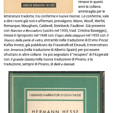
rimane in questi
anni la collana
ammiraglia per le
letterature tradotte, tra conferme e nuove risorse. Le conferme, vale
a dire i nomi già noti e affermati, prevalgono: Mann, Woolf, Werfel,
Remarque, Maugham, Caldwell, Steinbeck, Faulkner. Già presente
con
Narciso e Boccadoro
(uscito nel 1933, trad. Cristina Baseggio),
Hesse è riproposto nel 1948 con
Il lupo della steppa
e nel 1955 con
Il
Giuoco delle perle di vetro
, entrambi nella traduzione di Ervino Pocar.
Kafka invece, già pubblicato da Frassinelli ed Einaudi, è intercettato
con
America
(nella traduzione di Alberto Spaini) per poi essere
sfruttato in altre collane. Va poi segnalato il “recupero” di Fitzgerald
con
Il grande Gatsby
nella nuova traduzione di Pivano, e la
traduzione, sempre di Pivano, di
Belli e dannati
.