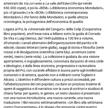
americani da
Via col vento
a
La valle dell’Eden
(che qui vende
650.000 copie), e poi la «BEM» («Biblioteca economica Mondadori»,
poi «Il girasole») e la «BCM» («Biblioteca contemporanea
Mondadori») che fanno della Mondadori, a quella altezza
cronologica, la protagonista dell’economica di qualità.
Legata al Pci, la «Universale del Canguro» della Colip (Cooperativa
libro popolare), anch’essa nata a Milano sotto la guida di Corrado
De Vita e Luigi Diemoz, dal 1949 pubblica a 100 lire a volume,
sfruttando i canali alternativi dell’organizzazione del partito e le
edicole, classici letterari (serie gialla), saggi di storia e filosofia (serie
rossa) e di divulgazione scientifica (serie blu), avventure (serie
verde), teatro (serie viola). La collezione è guidata da una visione
apertamente, e orgogliosamente, connotata dal punto di vista civile
e ideologico, e dalla linea storicista, progressista e razionalista
propria del Pci, con curatele affidate in buona parte agli intellettuali
comunisti o di sinistra, quando non a militanti come Togliatti e
Alicata. L’obiettivo è diffondere cultura a prezzi accessibili, per
l’alfabetizzazione dei ceti popolari, cui dare un prezioso insieme di
opere di saggistica e di narrativa con la cura di scrittori e studiosi di
chiara fama: per questo, in genere, un testo classico è presentato
con una nuova introduzione, una nuova curatela, una nuova
traduzione. I libri escono settimanalmente: «Un libro alla settimana
contro l’oscurantismo» è lo slogan che annuncia i primi quattro