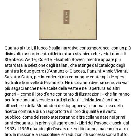
Quanto ai titoli, il fuoco è sulla narrativa contemporanea, con un più
disinvolto assortimento di letteratura straniera che vede i nomi di
Steinbeck, Werfel, Colette, Elisabeth Bowen, mentre appare più
attardata la selezione degli italiani, che attinge dal catalogo degli
anni tra le due guerre (D’Annunzio, Giacosa, Panzini, Annie Vivanti,
Salvator Gotta, per intenderci) ma comunque contempla le opere
teatrali e le novelle di Pirandello. Ne usciranno diverse serie, via via
più sagaci anche nelle scelte della veste e nell’apertura ad altri
generi – come il libro d’arte con tanto di illustrazioni – che finiranno
per farne una universale a tutti gli effetti. L’iniziativa è un fiore
all’occhiello della Mondadori del dopoguerra, in prima linea nella
ricerca continua di un rapporto tra il libro di qualità e il vasto
pubblico, come del resto attesteranno altre collane nate nei primi
anni cinquanta, in primis gli sgargianti «Libri del Pavone», usciti dal
1952 al 1965 quando gli «Oscar» ne erediteranno, ma con un altro
tiro, la missione, a raccogliere le traduzioni di successi soprattutto