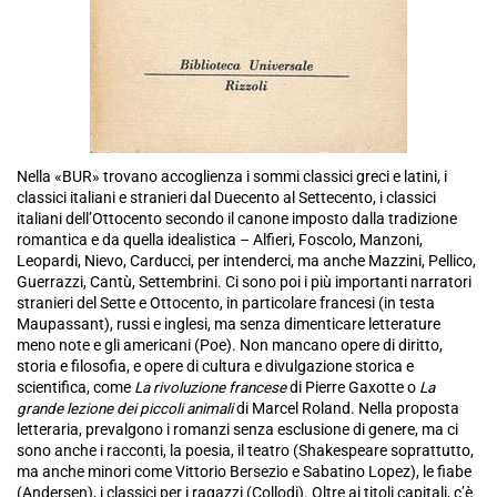
Nella «BUR» trovano accoglienza i sommi classici greci e latini, i
classici italiani e stranieri dal Duecento al Settecento, i classici
italiani dell’Ottocento secondo il canone imposto dalla tradizione
romantica e da quella idealistica – Alfieri, Foscolo, Manzoni,
Leopardi, Nievo, Carducci, per intenderci, ma anche Mazzini, Pellico,
Guerrazzi, Cantù, Settembrini. Ci sono poi i più importanti narratori
stranieri del Sette e Ottocento, in particolare francesi (in testa
Maupassant), russi e inglesi, ma senza dimenticare letterature
meno note e gli americani (Poe). Non mancano opere di diritto,
storia e filosofia, e opere di cultura e divulgazione storica e
scientifica, come
La rivoluzione francese
di Pierre Gaxotte o
La
grande lezione dei piccoli animali
di Marcel Roland. Nella proposta
letteraria, prevalgono i romanzi senza esclusione di genere, ma ci
sono anche i racconti, la poesia, il teatro (Shakespeare soprattutto,
ma anche minori come Vittorio Bersezio e Sabatino Lopez), le fiabe
(Andersen), i classici per i ragazzi (Collodi). Oltre ai titoli capitali, c’è