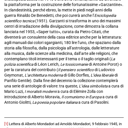
la piattaforma per la costruzione delle fortunatissime «Garzantine».
In clandestinità, perché ebreo, la mette in piedi negli anni della
guerra Rinaldo De Benedetti, che poi curerà anche l’
Enciclopedia
scientifico tecnica
(1951). Garzanti si trasforma in uno dei massimi
centri di irradiazione della divulgazione, come dimostra la collana
lanciata nel 1953, «Saper tutto», curata da Pietro Citati, che
diventerà un consulente della casa editrice anche per la letteratura:
agili manuali dai colori sgargianti, 180 lire l’uno, che spaziano dalla
storia alla filosofia, dalla psicologia all’astrologia, dalle letterature
alla musica, dalle scienze alla medicina, dall’arte alle religioni, che
contemplano titoli interessanti per il tema o il taglio originali (
La
polizia scientifica
di Léon Lerich,
Le tossicomanie
di Antoine Porot) o
per la caratura del contributo (
Il pensiero scientifico
di Ludovico
Geymonat,
L’architettura moderna
di Gillo Dorfles,
L’idea liberale
di
Panfilo Gentile). Dalla fine del decennio la collezione contemplerà
una serie di antologie di valore: tra queste,
L’idea simbolista
a cura di
Mario Luzi,
I moralisti moderni
a cura di Elémire Zolla con
introduzione di Alberto Moravia,
Il comunismo
in Europa
a cura di
Antonio Giolitti,
La poesia popolare italiana
a cura di Pasolini.
[1]
Lettera di Alberto Mondadori ad Arnoldo Mondadori, 9 febbraio 1945, in