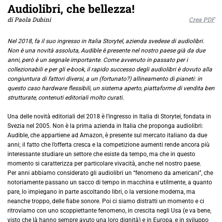
Audiolibri, che bellezza!
di Paola Dubini
Crea PDF
Nel 2018, fa il suo ingresso in Italia Storytel, azienda svedese di audiolibri.
Non è una novità assoluta, Audible è presente nel nostro paese già da due
anni, però è un segnale importante. Come avvenuto in passato per i
collezionabili e per gli e-book, il rapido successo degli audiolibri è dovuto alla
congiuntura di fattori diversi, a un (fortunato?) allineamento di pianeti: in
questo caso hardware flessibili, un sistema aperto, piattaforme di vendita ben
strutturate, contenuti editoriali molto curati.
Una delle novità editoriali del 2018 è l’ingresso in Italia di Storytei, fondata in
Svezia nel 2005. Non è la prima azienda in Italia che proponga audiolibri:
Audible, che appartiene ad Amazon, è presente sul mercato italiano da due
anni; il fatto che l’offerta cresca e la competizione aumenti rende ancora più
interessante studiare un settore che esiste da tempo, ma che in questo
momento si caratterizza per particolare vivacità, anche nel nostro paese.
Per anni abbiamo considerato gli audiolibri un “fenomeno da americani”, che
notoriamente passano un sacco di tempo in macchina e utilmente, a quanto
pare, lo impiegano in parte ascoltando libri, o la versione moderna, ma
neanche troppo, delle fiabe sonore. Poi ci siamo distratti un momento e ci
ritroviamo con uno scoppiettante fenomeno, in crescita negli Usa (e va bene,
visto che là hanno sempre avuto una loro dignità) e in Europa, e in sviluppo