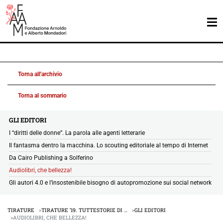
Torna all'archivio
Torna al sommario
GLI EDITORI
I “diritti delle donne”. La parola alle agenti letterarie
Il fantasma dentro la macchina. Lo scouting editoriale al tempo di Internet
Da Cairo Publishing a Solferino
Audiolibri, che bellezza!
Gli autori 4.0 e l’insostenibile bisogno di autopromozione sui social network
TIRATURE
TIRATURE ’19. TUTTESTORIE DI …
GLI EDITORI
AUDIOLIBRI, CHE BELLEZZA!