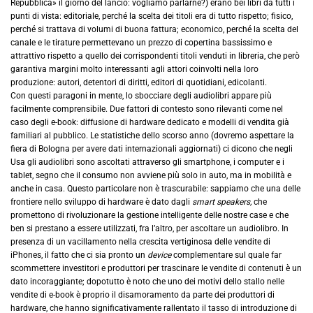
Repubblica» il giorno del lancio: vogliamo parlarne?) erano bei libri da tutti i
punti di vista: editoriale, perché la scelta dei titoli era di tutto rispetto; fisico,
perché si trattava di volumi di buona fattura; economico, perché la scelta del
canale e le tirature permettevano un prezzo di copertina bassissimo e
attrattivo rispetto a quello dei corrispondenti titoli venduti in libreria, che però
garantiva margini molto interessanti agli attori coinvolti nella loro
produzione: autori, detentori di diritti, editori di quotidiani, edicolanti.
Con questi paragoni in mente, lo sbocciare degli audiolibri appare più
facilmente comprensibile. Due fattori di contesto sono rilevanti come nel
caso degli e-book: diffusione di hardware dedicato e modelli di vendita già
familiari al pubblico. Le statistiche dello scorso anno (dovremo aspettare la
fiera di Bologna per avere dati internazionali aggiornati) ci dicono che negli
Usa gli audiolibri sono ascoltati attraverso gli smartphone, i computer e i
tablet, segno che il consumo non avviene più solo in auto, ma in mobilità e
anche in casa. Questo particolare non è trascurabile: sappiamo che una delle
frontiere nello sviluppo di hardware è dato dagli
smart speakers,
che
promettono di rivoluzionare la gestione intelligente delle nostre case e che
ben si prestano a essere utilizzati, fra l’altro, per ascoltare un audiolibro. In
presenza di un vacillamento nella crescita vertiginosa delle vendite di
iPhones, il fatto che ci sia pronto un
device
complementare sul quale far
scommettere investitori e produttori per trascinare le vendite di contenuti è un
dato incoraggiante; dopotutto è noto che uno dei motivi dello stallo nelle
vendite di e-book è proprio il disamoramento da parte dei produttori di
hardware, che hanno significativamente rallentato il tasso di introduzione di