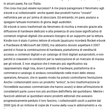
in alcuni paesi, fra cui l’Italia.
Che cosa mai può essere successo? A me piace paragonare il fenomeno agli
e-book e ai collezionabili: anche questi due prodotti hanno “covato”
nell’ombra per un po’ prima di sbocciare. Ed entrambi, mi pare, aiutano a
spiegare l’attuale momento di gloria degli audiolibri.
Gli e-book si sono trasformati da fenomeno di nicchia a mercato grazie alla
diffusione di hardware dedicato e alla presenza di una base significativa di
contenuti originali digitali che avevano bisogno di un supporto per la lettura.
Kindle non è stato il primo lettore di e-book (qualcuno ricorderà Rocket e-book
e l’hardware di Microsoft del 2000), ma abbiamo dovuto aspettare il 2007
perché ci fosse la combinazione di hardware, piattaforma di vendita/di
accesso a contenuti digitali e un catalogo di titoli digitali autoprodotti, e non
perché si creassero le condizioni per la realizzazione di un mercato di massa
per gli e-book. E non stupisce che il mercato più significativo sia
rappresentato dagli Usa, dove il presidio di hardware, piattaforma di e-
commerce e catalogo si andava consolidando nelle mani dello stesso
operatore, Amazon, che in questo modo ha potuto controllarne l’evoluzione.
Anche i collezionabili sono un prodotto “antico”; la loro trasformazione (e
l’incredibile successo commerciale che hanno avuto) si deve all’intuizione di
considerarli parte
core
e non più ancillare dell’offerta del quotidiano. Mentre i
fascicoli abbinati ai quotidiani erano prodotti editoriali che avevano
progressivamente perduto il loro fascino, i collezionabili usciti a partire dal
2000 (più di un milione di copie de
Il nome della rosa
in abbinamento a «la