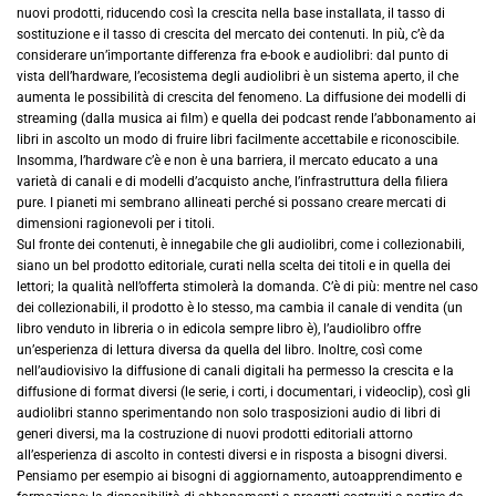
nuovi prodotti, riducendo così la crescita nella base installata, il tasso di
sostituzione e il tasso di crescita del mercato dei contenuti. In più, c’è da
considerare un’importante differenza fra e-book e audiolibri: dal punto di
vista dell’hardware, l’ecosistema degli audiolibri è un sistema aperto, il che
aumenta le possibilità di crescita del fenomeno. La diffusione dei modelli di
streaming (dalla musica ai film) e quella dei podcast rende l’abbonamento ai
libri in ascolto un modo di fruire libri facilmente accettabile e riconoscibile.
Insomma, l’hardware c’è e non è una barriera, il mercato educato a una
varietà di canali e di modelli d’acquisto anche, l’infrastruttura della filiera
pure. I pianeti mi sembrano allineati perché si possano creare mercati di
dimensioni ragionevoli per i titoli.
Sul fronte dei contenuti, è innegabile che gli audiolibri, come i collezionabili,
siano un bel prodotto editoriale, curati nella scelta dei titoli e in quella dei
lettori; la qualità nell’offerta stimolerà la domanda. C’è di più: mentre nel caso
dei collezionabili, il prodotto è lo stesso, ma cambia il canale di vendita (un
libro venduto in libreria o in edicola sempre libro è), l’audiolibro offre
un’esperienza di lettura diversa da quella del libro. Inoltre, così come
nell’audiovisivo la diffusione di canali digitali ha permesso la crescita e la
diffusione di format diversi (le serie, i corti, i documentari, i videoclip), così gli
audiolibri stanno sperimentando non solo trasposizioni audio di libri di
generi diversi, ma la costruzione di nuovi prodotti editoriali attorno
all’esperienza di ascolto in contesti diversi e in risposta a bisogni diversi.
Pensiamo per esempio ai bisogni di aggiornamento, autoapprendimento e