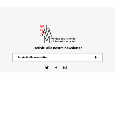
Iscriviti alla nostra newsletter
Privacy Policy
Cookie Policy
Termini e Condizioni
Tutti i contenuti e materiali pubblicati sul sito sono di proprietà o nella disponibilità di Fondazione
Mondadori e ne è vietata in tutto o in parte la riproduzione
Developed by Watuppa