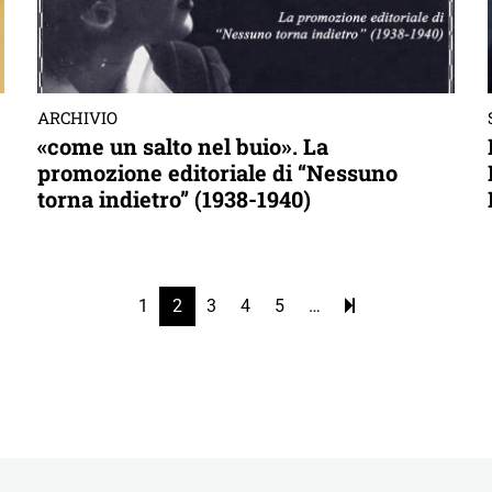
ARCHIVIO
«come un salto nel buio». La
promozione editoriale di “Nessuno
torna indietro” (1938-1940)
1
2
3
4
5
…