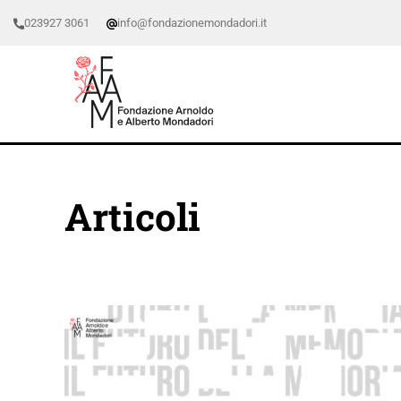
023927 3061
info@fondazionemondadori.it
Articoli