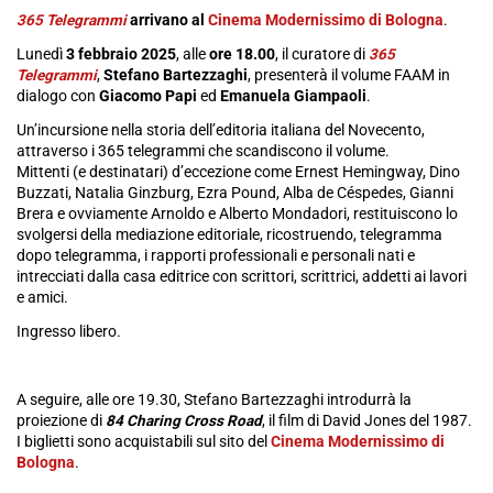
365 Telegrammi
arrivano al
Cinema Modernissimo di Bologna
.
Lunedì
3 febbraio 2025
, alle
ore 18.00
, il curatore di
365
Telegrammi
,
Stefano Bartezzaghi
, presenterà il volume FAAM in
dialogo con
Giacomo Papi
ed
Emanuela Giampaoli
.
Un’incursione nella storia dell’editoria italiana del Novecento,
attraverso i 365 telegrammi che scandiscono il volume.
Mittenti (e destinatari) d’eccezione come Ernest Hemingway, Dino
Buzzati, Natalia Ginzburg, Ezra Pound, Alba de Céspedes, Gianni
Brera e ovviamente Arnoldo e Alberto Mondadori, restituiscono lo
svolgersi della mediazione editoriale, ricostruendo, telegramma
dopo telegramma, i rapporti professionali e personali nati e
intrecciati dalla casa editrice con scrittori, scrittrici, addetti ai lavori
e amici.
Ingresso libero.
A seguire, alle ore 19.30, Stefano Bartezzaghi introdurrà la
proiezione di
84 Charing Cross Road
, il film di David Jones del 1987.
I biglietti sono acquistabili sul sito del
Cinema Modernissimo di
Bologna
.