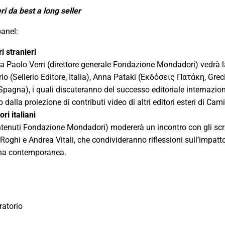
ri da best a long seller
panel:
i stranieri
 Paolo Verri (direttore generale Fondazione Mondadori) vedrà l
io (Sellerio Editore, Italia), Anna Pataki (Εκδόσεις Πατάκη, Greci
agna), i quali discuteranno del successo editoriale internazion
o dalla proiezione di contributi video di altri editori esteri di Camil
ori italiani
ntenuti Fondazione Mondadori) modererà un incontro con gli scri
ghi e Andrea Vitali, che condivideranno riflessioni sull’impatto
liana contemporanea.
atorio