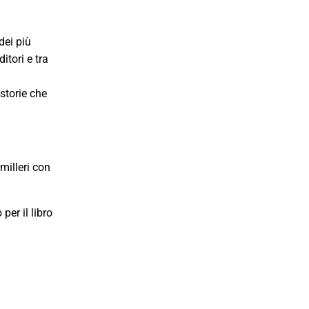
dei più
itori e tra
 storie che
milleri con
er il libro