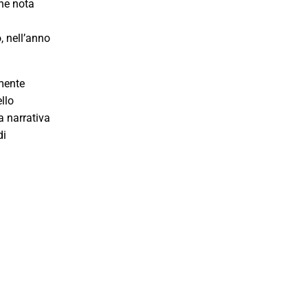
che nota
, nell’anno
amente
ello
la narrativa
di