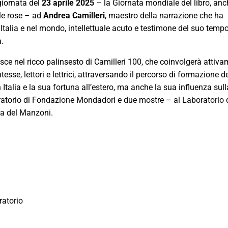
iornata del
23 aprile 2025
– la Giornata mondiale del libro, an
lle rose – ad
Andrea Camilleri
, maestro della narrazione che ha
in Italia e nel mondo, intellettuale acuto e testimone del suo tempo
a.
sce nel ricco palinsesto di Camilleri 100, che coinvolgerà attiv
entesse, lettori e lettrici, attraversando il percorso di formazione d
in Italia e la sua fortuna all’estero, ma anche la sua influenza sul
oratorio di Fondazione Mondadori e due mostre – al Laboratorio 
a del Manzoni.
atorio