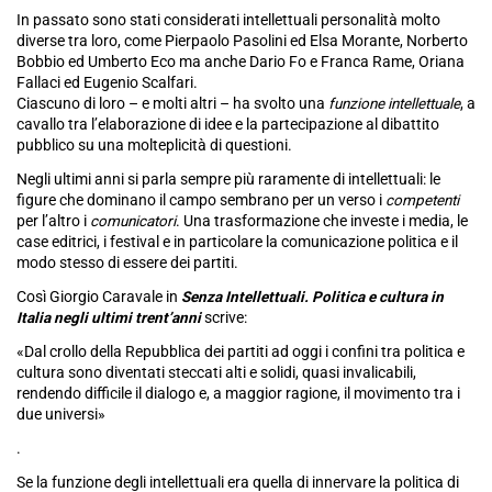
In passato sono stati considerati intellettuali personalità molto
diverse tra loro, come Pierpaolo Pasolini ed Elsa Morante, Norberto
Bobbio ed Umberto Eco ma anche Dario Fo e Franca Rame, Oriana
Fallaci ed Eugenio Scalfari.
Ciascuno di loro – e molti altri – ha svolto una
funzione intellettuale
, a
cavallo tra l’elaborazione di idee e la partecipazione al dibattito
pubblico su una molteplicità di questioni.
Negli ultimi anni si parla sempre più raramente di intellettuali: le
figure che dominano il campo sembrano per un verso i
competenti
per l’altro i
comunicatori
. Una trasformazione che investe i media, le
case editrici, i festival e in particolare la comunicazione politica e il
modo stesso di essere dei partiti.
Così Giorgio Caravale in
Senza Intellettuali. Politica e cultura in
Italia negli ultimi trent’anni
scrive:
«
Dal crollo della Repubblica dei partiti ad oggi i confini tra politica e
cultura sono diventati steccati alti e solidi, quasi invalicabili,
rendendo difficile il dialogo e, a maggior ragione, il movimento tra i
due universi
»
.
Se la funzione degli intellettuali era quella di innervare la politica di