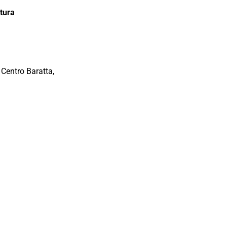
atura
1
l Centro Baratta,