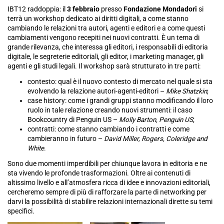
IBT12 raddoppia: il
3 febbraio
presso
Fondazione Mondadori
si
terrà un workshop dedicato ai diritti digitali, a come stanno
cambiando le relazioni tra autori, agenti e editori e a come questi
cambiamenti vengono recepiti nei nuovi contratti. È un tema di
grande rilevanza, che interessa gli editori, i responsabili di editoria
digitale, le segreterie editoriali, gli editor, i marketing manager, gli
agenti e gli studi legali. Il workshop sarà strutturato in tre parti:
contesto: qual è il nuovo contesto di mercato nel quale si sta
evolvendo la relazione autori-agenti-editori –
Mike Shatzkin
;
case history: come i grandi gruppi stanno modificando il loro
ruolo in tale relazione creando nuovi strumenti: il caso
Bookcountry di Penguin US –
Molly Barton, Penguin US
;
contratti: come stanno cambiando i contratti e come
cambieranno in futuro –
David Miller, Rogers, Coleridge and
White
.
Sono due momenti imperdibili per chiunque lavora in editoria e ne
sta vivendo le profonde trasformazioni. Oltre ai contenuti di
altissimo livello e all’atmosfera ricca di idee e innovazioni editoriali,
cercheremo sempre di più di rafforzare la parte di networking per
darvi la possibilità di stabilire relazioni internazionali dirette su temi
specifici.