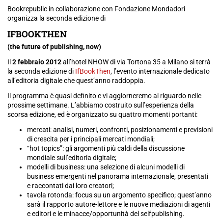
Bookrepublic in collaborazione con Fondazione Mondadori
organizza la seconda edizione di
IFBOOKTHEN
(the future of publishing, now)
Il
2 febbraio 2012
all’hotel
NHOW
di via Tortona 35 a Milano si terrà
la seconda edizione di
IfBookThen
, l’evento internazionale dedicato
all’editoria digitale che quest’anno raddoppia.
Il programma è quasi definito e vi aggiorneremo al riguardo nelle
prossime settimane. L’abbiamo costruito sull’esperienza della
scorsa edizione, ed è organizzato su quattro momenti portanti:
mercati: analisi, numeri, confronti, posizionamenti e previsioni
di crescita per i principali mercati mondiali;
“hot topics”: gli argomenti più caldi della discussione
mondiale sull’editoria digitale;
modelli di business: una selezione di alcuni modelli di
business emergenti nel panorama internazionale, presentati
e raccontati dai loro creatori;
tavola rotonda: focus su un argomento specifico; quest’anno
sarà il rapporto autore-lettore e le nuove mediazioni di agenti
e editori e le minacce/opportunità del selfpublishing.