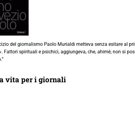
ercizio del giornalismo Paolo Murialdi metteva senza esitare al p
e». Fattori spirituali e psichici, aggiungeva, che, ahimè, non si p
.”
 vita per i giornali