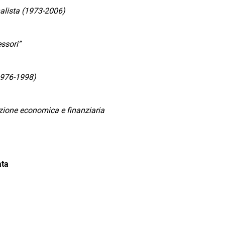
nalista (1973-2006)
essori”
1976-1998)
zione economica e finanziaria
ata