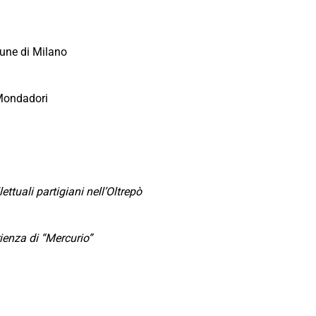
une di Milano
Mondadori
ettuali partigiani nell’Oltrepò
rienza di “Mercurio”