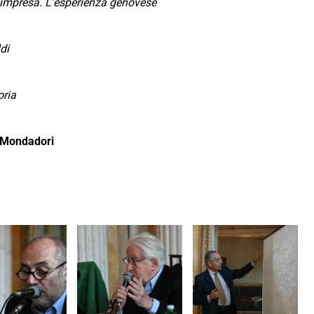
e impresa. L’esperienza genovese
di
oria
 Mondadori