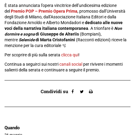
È stata annunciata l’opera vincitrice dell’undicesima edizione
del
Premio POP – Premio Opera Prima
, promosso dall’Università
degli Studi di Milano, dall’Associazione Italiana Editori e dalla
Fondazione Arnoldo e Alberto Mondadori e
dedicato alle nuove
voci della narrativa italiana contemporanea
.
A trionfare è
Non
dormire e sogna
di Giuseppe de Alteriis
(Bompiani),
mentre
Selenide
di Marta Cristofanini
(Racconti edizioni) riceve la
menzione per la cura editoriale 🫧
Per scoprire di più sulla serata
clicca qui
!
Continua a seguirci sui nostri
canali social
per rivivere i momenti
salienti della serata e continuare a seguire il premio.
Condividi su
Quando
26 maggio