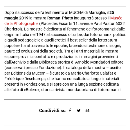
Dopo il successo dell’allestimento al MUCEM di Marsiglia, il
25
maggio 2019
la mostra
Roman-Photo
inaugurerà presso il
Musée
de la Photographie
(Place des Essarts 11, avenue Paul Pastur 6032
Charleroi). La mostra è dedicata al fenomeno dei fotoromanzi: dalle
origini in Italia nel 1947 al successo oltralpe, dai fotoromanzi politici,
a quelli pedagogici e a quelli erotici, il best seller della letteratura
popolare ha attraversato le epoche, facendosi testimone di sogni,
paure ed evoluzioni della società. Tra gli altri materiali, la mostra
espone provini a contatto e riproduzioni di immagini provenienti
dall’Archivio e dalla Biblioteca storica di Arnoldo Mondadori editore
(conservati presso Fondazione). Il catalogo della mostra – uscito
per Éditions du Mucem – è curato da Marie-Charlotte Calafat e
Frédérique Deschamps, che hanno consultato a lungo i materiali
presenti in Fondazione, e si apre con una lunga sezione dedicata
alle foto di «Bolero», storica rivista mondadoriana di fotoromanzi.
Condividi su